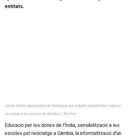
entitats.
Carme Goritz, representant de Solidança, que treballa sensibilitzant sobre el
reciclatge a les escoles de Gàmbia // Rut Font
Educació per les dones de l’Índia, sensibilització a les
escoles pel reciclatge a Gàmbia, la informatització d’un