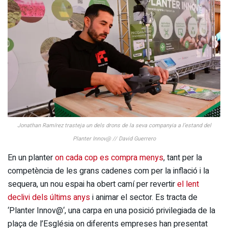
Jonathan Ramírez trasteja un dels drons de la seva companyia a l’estand del
Planter Innov@ // David Guerrero
En un planter
on cada cop es compra menys
, tant per la
competència de les grans cadenes com per la inflació i la
sequera, un nou espai ha obert camí per revertir
el lent
declivi dels últims anys
i animar el sector. Es tracta de
‘Planter Innov@‘, una carpa en una posició privilegiada de la
plaça de l’Església on diferents empreses han presentat