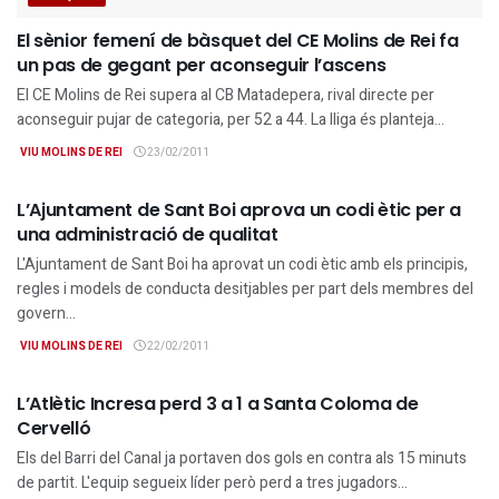
El sènior femení de bàsquet del CE Molins de Rei fa
un pas de gegant per aconseguir l’ascens
El CE Molins de Rei supera al CB Matadepera, rival directe per
aconseguir pujar de categoria, per 52 a 44. La lliga és planteja...
VIU MOLINS DE REI
23/02/2011
BAIX LLOBREGAT
L’Ajuntament de Sant Boi aprova un codi ètic per a
una administració de qualitat
L'Ajuntament de Sant Boi ha aprovat un codi ètic amb els principis,
regles i models de conducta desitjables per part dels membres del
govern...
VIU MOLINS DE REI
22/02/2011
ESPORTS
L’Atlètic Incresa perd 3 a 1 a Santa Coloma de
Cervelló
Els del Barri del Canal ja portaven dos gols en contra als 15 minuts
de partit. L'equip segueix líder però perd a tres jugadors...