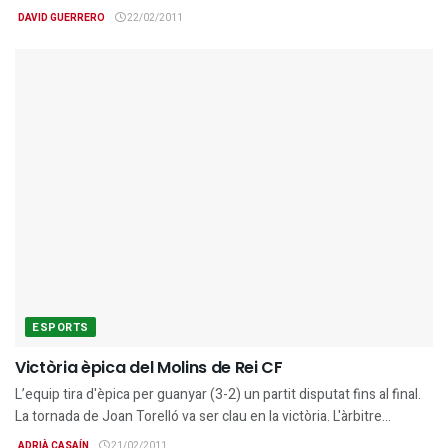
DAVID GUERRERO
22/02/2011
ESPORTS
Victòria èpica del Molins de Rei CF
L’equip tira d'èpica per guanyar (3-2) un partit disputat fins al final.
La tornada de Joan Torelló va ser clau en la victòria. L'àrbitre...
ADRIÀ CASAÍN
21/02/2011