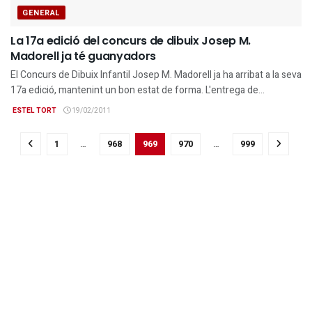
GENERAL
La 17a edició del concurs de dibuix Josep M.
Madorell ja té guanyadors
El Concurs de Dibuix Infantil Josep M. Madorell ja ha arribat a la seva
17a edició, mantenint un bon estat de forma. L'entrega de...
ESTEL TORT
19/02/2011
1
…
968
969
970
…
999