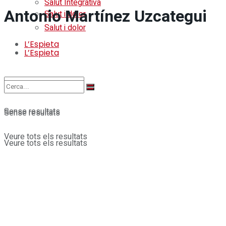
Salut Integrativa
Antonio Martínez Uzcategui
Salut i dolor
Salut i dolor
L’Espieta
L’Espieta
Sense resultats
Sense resultats
Veure tots els resultats
Veure tots els resultats