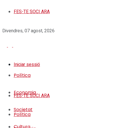
FES-TE SOCI ARA
Divendres, 07 agost, 2026
Iniciar sessió
Política
Economia
FES-TE SOCI ARA
Societat
Política
Cultura