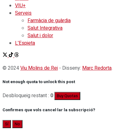
VIU+
Serveis
Farmàcia de guàrdia
Salut Integrativa
Salut i dolor
L’Espieta
© 2024
Viu Molins de Rei
- Disseny:
Marc Redorta
.
Not enough quota to unlock this post
Desbloqueig restant :
0
Buy Quotas
Confirmes que vols cancel·lar la subscripció?
Sí
No