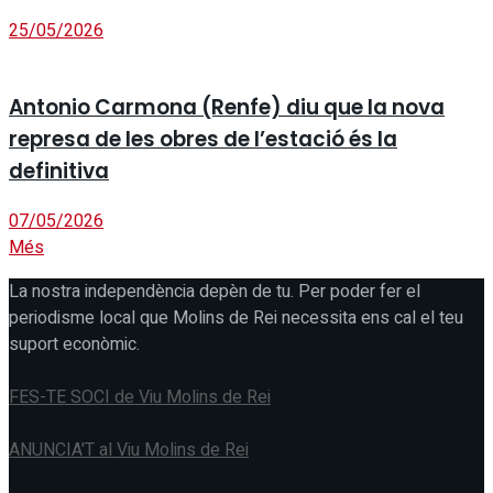
25/05/2026
Antonio Carmona (Renfe) diu que la nova
represa de les obres de l’estació és la
definitiva
07/05/2026
Més
La nostra independència depèn de tu. Per poder fer el
periodisme local que Molins de Rei necessita ens cal el teu
suport econòmic.
FES-TE SOCI de Viu Molins de Rei
ANUNCIA'T al Viu Molins de Rei