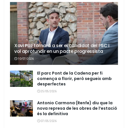
Xavi Paz tornarà a ser el candidat del PSC i
vol aprofundir en un pacte progressista
10/07/2026
El parc Pont de la Cadena per fi
comença a florir, però segueix amb
desperfectes
25/05/2026
Antonio Carmona (Renfe) diu que la
nova represa de les obres de l’estació
és la definitiva
07/05/2026