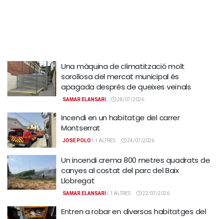
Una màquina de climatització molt
sorollosa del mercat municipal és
apagada després de queixes veïnals
SAMAR ELANSARI
28/07/2026
Incendi en un habitatge del carrer
Montserrat
JOSE POLO
I
1 ALTRES
24/07/2026
Un incendi crema 800 metres quadrats de
canyes al costat del parc del Baix
Llobregat
SAMAR ELANSARI
I
1 ALTRES
22/07/2026
Entren a robar en diversos habitatges del