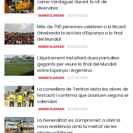
carrer Verdaguer durant la nit de
divendres
SAMAR ELANSARI
20/07/2026
Més de 700 persones celebren a la Ricard
Ginebreda la victòria d’Espanya a la final
del Mundial
SAMAR ELANSARI
20/07/2026
L’Ajuntament instal·larà dues pantalles
gegants per veure la final del Mundial
entre Espanya i Argentina
SAMAR ELANSARI
17/07/2026
La consellera de Territori visita les obres de
l’estació i confirma que avancen segons el
calendari
SAMAR ELANSARI
16/07/2026
La Generalitat es compromet a obrir la
nova residència amb la meitat de les
places públiques