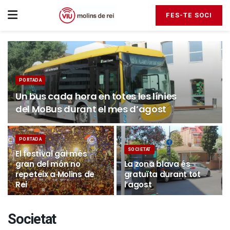
FES-TE SOCI
PORTADA
Un bus cada hora en totes les línies
del MoBus durant el mes d’agost
PORTADA
SOCIETAT
El festival gai més
gran del món no
La zona blava és
repeteix a Molins de
gratuïta durant tot
Rei
l’agost
Societat