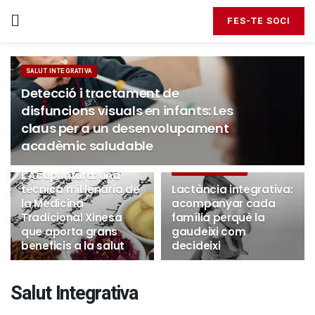
FES-TE SOCI
SALUT INTEGRATIVA
Detecció i tractament de
disfuncions visuals en infants: Les
claus per a un desenvolupament
acadèmic saludable
SALUT INTEGRATIVA
SALUT INTEGRATIVA
L’Acupuntura: una
técnica mil·lenària de
Lactància integrativa:
la Medicina
acompanyar cada
Tradicional Xinesa
família perquè la
que aporta grans
gaudeixi com
beneficis a la salut
decideixi
Salut Integrativa