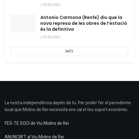
25/05/2026
Antonio Carmona (Renfe) diu que la
nova represa de les obres de l’estació
és la definitiva
07/05/2026
MÉS
La nostra independència depèn de tu. Per poder fer el periodisme
local que Molins de Rei necessita ens cal el teu suport econòmic.
FES-TE SOCI de Viu Molins de Rei
ANUNCIA'T al Viu Molins de Rei