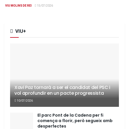
VIU MOLINS DE REI
15/07/2026
VIU+
Xavi Paz tornarà a ser el candidat del PSC i
vol aprofundir en un pacte progressista
10/07/2026
El parc Pont de la Cadena per fi
comença a florir, però segueix amb
desperfectes