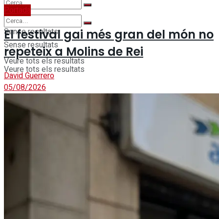
Portada
Sense resultats
El festival gai més gran del món no
Sense resultats
repeteix a Molins de Rei
Veure tots els resultats
Veure tots els resultats
David Guerrero
05/08/2026