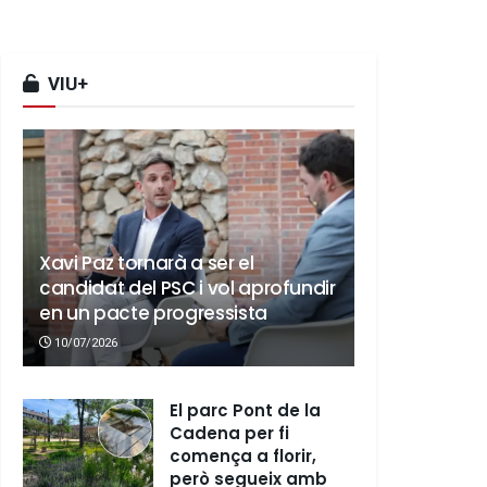
VIU+
Xavi Paz tornarà a ser el
candidat del PSC i vol aprofundir
en un pacte progressista
10/07/2026
El parc Pont de la
Cadena per fi
comença a florir,
però segueix amb