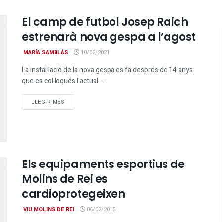
El camp de futbol Josep Raich
estrenarà nova gespa a l’agost
MARÍA SAMBLÁS
10/02/2021
La instal·lació de la nova gespa es fa després de 14 anys
que es col·loqués l'actual. ...
DETAILS
LLEGIR MÉS
Els equipaments esportius de
Molins de Rei es
cardioprotegeixen
VIU MOLINS DE REI
06/02/2015