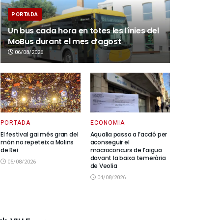
PORTADA
Un bus cada hora en totes les línies del
MoBus durant el mes d’agost
06/08/2026
PORTADA
ECONOMIA
El festival gai més gran del
Aqualia passa a l’acció per
món no repeteix a Molins
aconseguir el
de Rei
macroconcurs de l’aigua
davant la baixa temerària
05/08/2026
de Veolia
04/08/2026