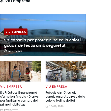
VIU Empresa
VIU EMPRESA
Sis consells per protegir-se de la calor i
gaudir de l’estiu amb seguretat
22/07/2026
VIU EMPRESA
VIU EMPRESA
Els Préstecs Emancipació
Refugis climàtics: els
s’amplien fins als 40 anys
espais on protegir-se de la
per facilitar la compra del
calor a Molins de Rei
primer habitatge
15/07/2026
17/07/2026