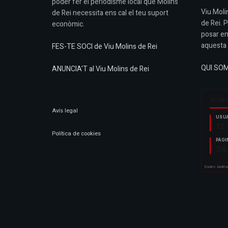
poder fer el periodisme local que Molins
Viu Molin
de Rei necessita ens cal el teu suport
de Rei. 
econòmic.
posar en
aquesta 
FES-TE SOCI de Viu Molins de Rei
QUI SO
ANUNCIA'T al Viu Molins de Rei
Avís legal
Política de cookies