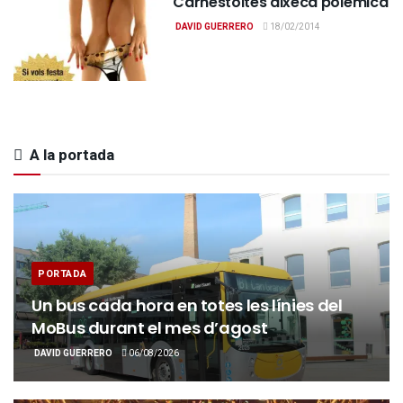
Carnestoltes aixeca polèmica
DAVID GUERRERO
18/02/2014
A la portada
PORTADA
Un bus cada hora en totes les línies del
MoBus durant el mes d’agost
DAVID GUERRERO
06/08/2026