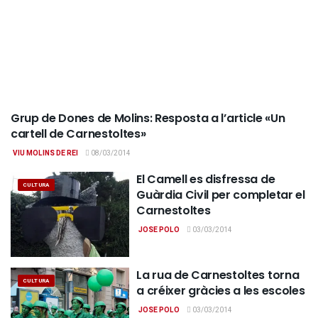
Grup de Dones de Molins: Resposta a l’article «Un
OPINIÓ
cartell de Carnestoltes»
VIU MOLINS DE REI
08/03/2014
El Camell es disfressa de
CULTURA
Guàrdia Civil per completar el
Carnestoltes
JOSE POLO
03/03/2014
La rua de Carnestoltes torna
CULTURA
a créixer gràcies a les escoles
JOSE POLO
03/03/2014