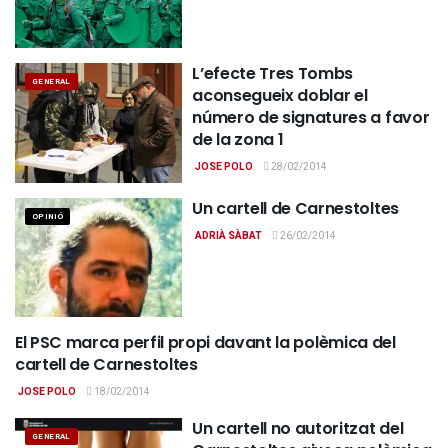
L’efecte Tres Tombs
GENERAL
aconsegueix doblar el
número de signatures a favor
de la zona 1
JOSE POLO
28/02/2014
Un cartell de Carnestoltes
OPINIÓ
ADRIÀ SÀBAT
26/02/2014
El PSC marca perfil propi davant la polèmica del
GENERAL
cartell de Carnestoltes
JOSE POLO
18/02/2014
Un cartell no autoritzat del
GENERAL