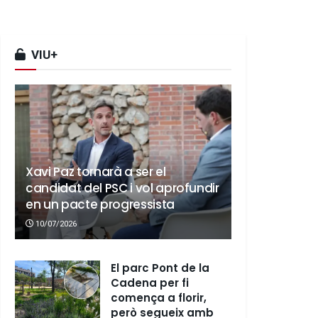
VIU+
Xavi Paz tornarà a ser el
candidat del PSC i vol aprofundir
en un pacte progressista
10/07/2026
El parc Pont de la
Cadena per fi
comença a florir,
però segueix amb