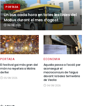
PORTADA
Un bus cada hora en totes les línies del
MoBus durant el mes d’agost
06/08/2026
PORTADA
ECONOMIA
El festival gai més gran del
Aqualia passa a l’acció per
món no repeteix a Molins
aconseguir el
de Rei
macroconcurs de l’aigua
davant la baixa temerària
05/08/2026
de Veolia
04/08/2026