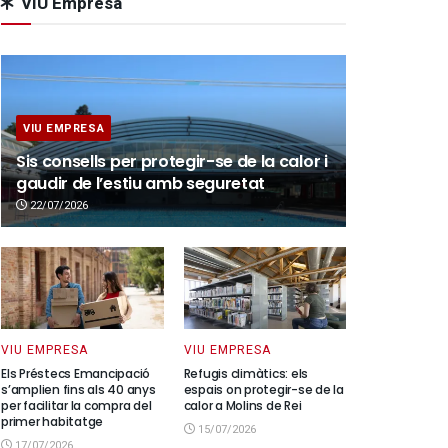
VIU Empresa
VIU EMPRESA
Sis consells per protegir-se de la calor i
gaudir de l’estiu amb seguretat
22/07/2026
VIU EMPRESA
VIU EMPRESA
Els Préstecs Emancipació
Refugis climàtics: els
s’amplien fins als 40 anys
espais on protegir-se de la
per facilitar la compra del
calor a Molins de Rei
primer habitatge
15/07/2026
17/07/2026