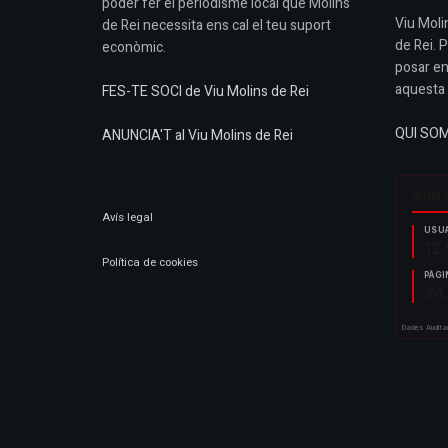
poder fer el periodisme local que Molins
Viu Molin
de Rei necessita ens cal el teu suport
de Rei. 
econòmic.
posar en
aquesta 
FES-TE SOCI de Viu Molins de Rei
QUI SO
ANUNCIA'T al Viu Molins de Rei
Avís legal
Política de cookies