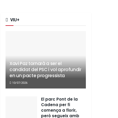
VIU+
Xavi Paz tornarà a ser el
candidat del PSC i vol aprofundir
en un pacte progressista
10/07/2026
El parc Pont de la
Cadena per fi
comença a florir,
però segueix amb