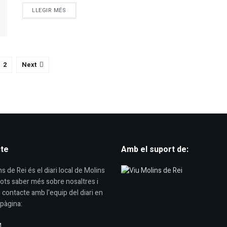
DETAILS
LLEGIR MÉS
2
Next
te
Amb el suport de:
s de Rei és el diari local de Molins
Pots saber més sobre nosaltres i
 contacte amb l'equip del diari en
pàgina:
M