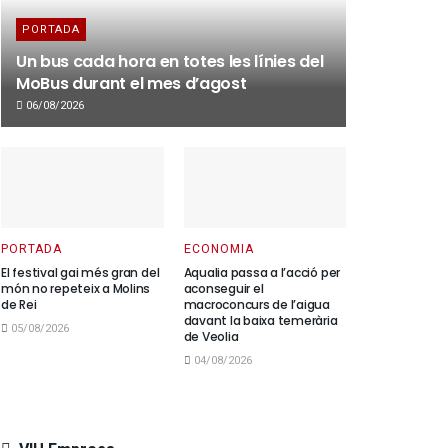
PORTADA
Un bus cada hora en totes les línies del
MoBus durant el mes d’agost
06/08/2026
PORTADA
ECONOMIA
El festival gai més gran del
Aqualia passa a l’acció per
món no repeteix a Molins
aconseguir el
de Rei
macroconcurs de l’aigua
davant la baixa temerària
05/08/2026
de Veolia
04/08/2026