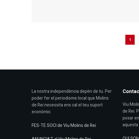
1
Contac
La nostra independència depèn de tu. Per
poder fer el periodisme local que Molins
Viu Molin
de Rei necessita ens cal el teu suport
de Rei. 
econòmic.
posar en
aquesta 
FES-TE SOCI de Viu Molins de Rei
QUI SO