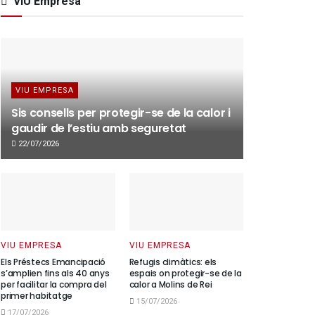
VIU Empresa
VIU EMPRESA
Sis consells per protegir-se de la calor i
gaudir de l’estiu amb seguretat
22/07/2026
VIU EMPRESA
VIU EMPRESA
Els Préstecs Emancipació
Refugis climàtics: els
s’amplien fins als 40 anys
espais on protegir-se de la
per facilitar la compra del
calor a Molins de Rei
primer habitatge
15/07/2026
17/07/2026