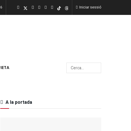
26
Iniciar sessió
PIETA
A la portada