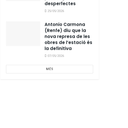
desperfectes
25/05/2026
Antonio Carmona
(Renfe) diu que la
nova represa de les
obres de l’estació és
la definitiva
07/05/2026
MÉS