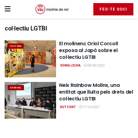
FES-TE SOCI
col·lectiu LGTBI
El molinenc Oriol Corcoll
CULTURA
exposa al Japó sobre el
col·lectiu LGTBI
SONIA LECHA
09/06/2022
Neix Rainbow Molins, una
GENERAL
entitat que lluita pels drets del
col·lectiu LGTBI
RUT FONT
17/12/2021