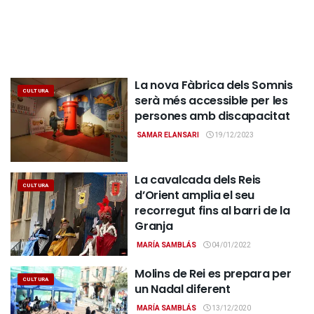
La nova Fàbrica dels Somnis
CULTURA
serà més accessible per les
persones amb discapacitat
SAMAR ELANSARI
19/12/2023
La cavalcada dels Reis
CULTURA
d’Orient amplia el seu
recorregut fins al barri de la
Granja
MARÍA SAMBLÁS
04/01/2022
Molins de Rei es prepara per
CULTURA
un Nadal diferent
MARÍA SAMBLÁS
13/12/2020