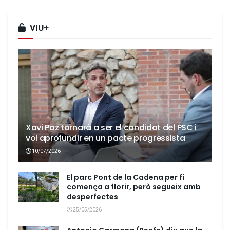
VIU+
Xavi Paz tornarà a ser el candidat del PSC i
vol aprofundir en un pacte progressista
10/07/2026
El parc Pont de la Cadena per fi
comença a florir, però segueix amb
desperfectes
25/05/2026