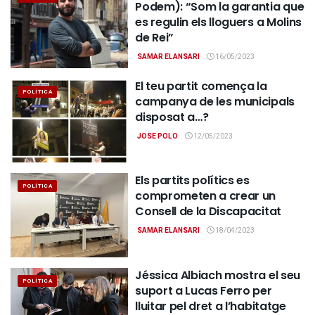
Podem): “Som la garantia que
es regulin els lloguers a Molins
de Rei”
SAMAR ELANSARI
16/05/2023
El teu partit comença la
POLÍTICA
campanya de les municipals
disposat a…?
JOSE POLO
12/05/2023
Els partits polítics es
POLÍTICA
comprometen a crear un
Consell de la Discapacitat
SAMAR ELANSARI
18/04/2023
Jéssica Albiach mostra el seu
POLÍTICA
suport a Lucas Ferro per
lluitar pel dret a l’habitatge