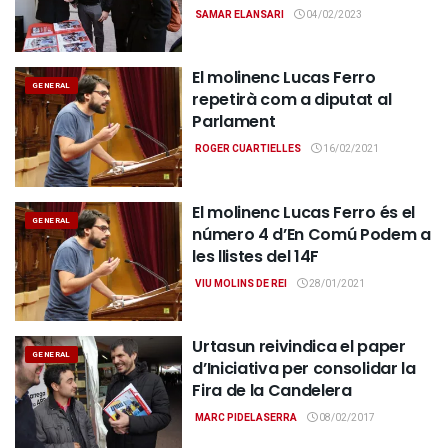
SAMAR ELANSARI
04/02/2023
El molinenc Lucas Ferro
GENERAL
repetirà com a diputat al
Parlament
ROGER CUARTIELLES
16/02/2021
El molinenc Lucas Ferro és el
GENERAL
número 4 d’En Comú Podem a
les llistes del 14F
VIU MOLINS DE REI
28/01/2021
Urtasun reivindica el paper
GENERAL
d’Iniciativa per consolidar la
Fira de la Candelera
MARC PIDELASERRA
08/02/2017