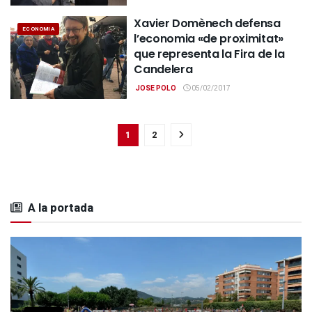
Xavier Domènech defensa
ECONOMIA
l’economia «de proximitat»
que representa la Fira de la
Candelera
JOSE POLO
05/02/2017
1
2
A la portada