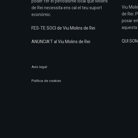
poder fer el periodisme local que Molins
Viu Molin
de Rei necessita ens cal el teu suport
de Rei. 
econòmic.
posar en
aquesta 
FES-TE SOCI de Viu Molins de Rei
QUI SO
ANUNCIA'T al Viu Molins de Rei
Avís legal
Política de cookies