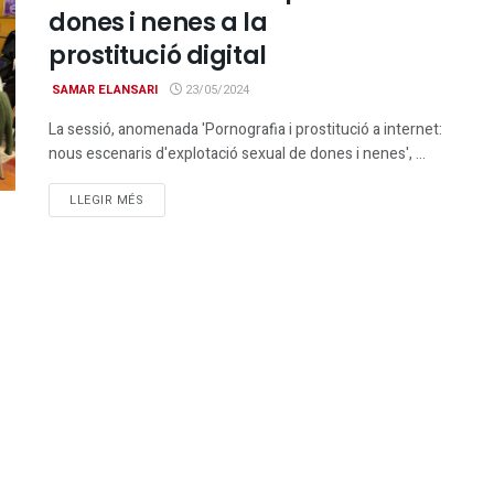
dones i nenes a la
prostitució digital
SAMAR ELANSARI
23/05/2024
La sessió, anomenada 'Pornografia i prostitució a internet:
nous escenaris d'explotació sexual de dones i nenes', ...
DETAILS
LLEGIR MÉS