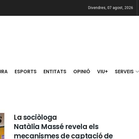
Divendres, 07 agost, 2026
URA
ESPORTS
ENTITATS
OPINIÓ
VIU+
SERVEIS
La sociòloga
Natàlia Massé revela els
mecanismes de captació de