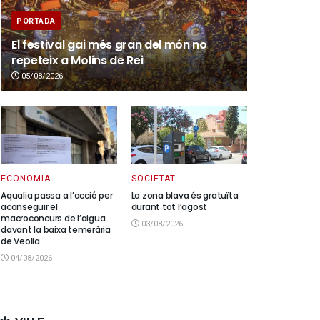
PORTADA
El festival gai més gran del món no
repeteix a Molins de Rei
05/08/2026
ECONOMIA
SOCIETAT
Aqualia passa a l’acció per
La zona blava és gratuïta
aconseguir el
durant tot l’agost
macroconcurs de l’aigua
03/08/2026
davant la baixa temerària
de Veolia
04/08/2026