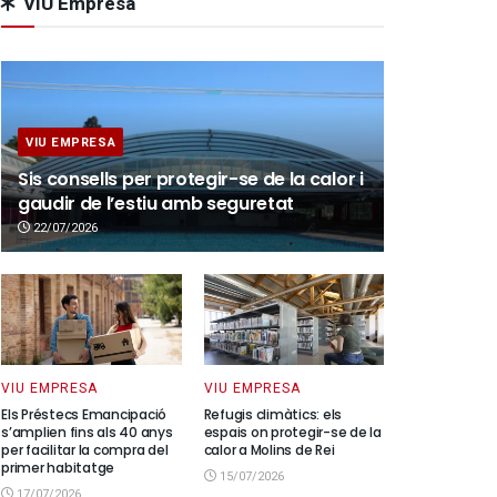
VIU Empresa
VIU EMPRESA
Sis consells per protegir-se de la calor i
gaudir de l’estiu amb seguretat
22/07/2026
VIU EMPRESA
VIU EMPRESA
Els Préstecs Emancipació
Refugis climàtics: els
s’amplien fins als 40 anys
espais on protegir-se de la
per facilitar la compra del
calor a Molins de Rei
primer habitatge
15/07/2026
17/07/2026