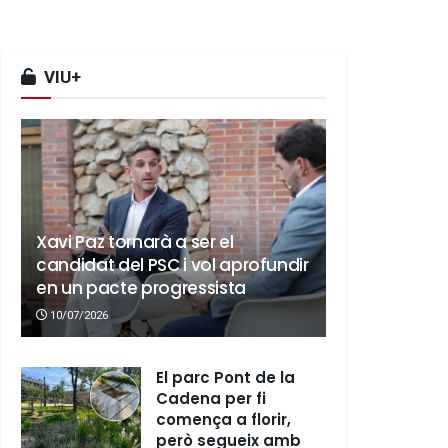
VIU+
Xavi Paz tornarà a ser el
candidat del PSC i vol aprofundir
en un pacte progressista
10/07/2026
El parc Pont de la
Cadena per fi
comença a florir,
però segueix amb