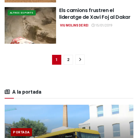
Els camions frustren el
ALTRES ESPORTS
lideratge de Xavi Foj al Dakar
VIU MOLINS DE REI
15/01/2019
1
2
A la portada
PORTADA