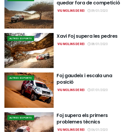
quedar fora de competició
VIU MOLINS DE REI
09/01/2020
Xavi Foj supera les pedres
ALTRES ESPORTS
VIU MOLINS DE REI
08/01/2020
Foj gaudeix i escala una
ALTRES ESPORTS
posició
VIU MOLINS DE REI
07/01/2020
Foj supera els primers
ALTRES ESPORTS
problemes tècnics
VIU MOLINS DE REI
06/01/2020