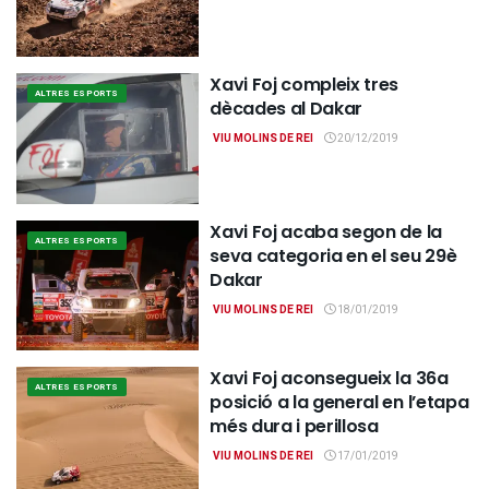
Xavi Foj compleix tres
ALTRES ESPORTS
dècades al Dakar
VIU MOLINS DE REI
20/12/2019
Xavi Foj acaba segon de la
ALTRES ESPORTS
seva categoria en el seu 29è
Dakar
VIU MOLINS DE REI
18/01/2019
Xavi Foj aconsegueix la 36a
ALTRES ESPORTS
posició a la general en l’etapa
més dura i perillosa
VIU MOLINS DE REI
17/01/2019