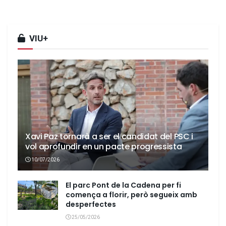
VIU+
Xavi Paz tornarà a ser el candidat del PSC i
vol aprofundir en un pacte progressista
10/07/2026
El parc Pont de la Cadena per fi
comença a florir, però segueix amb
desperfectes
25/05/2026