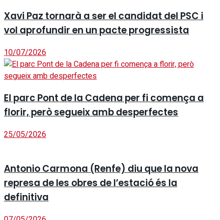
Xavi Paz tornarà a ser el candidat del PSC i
vol aprofundir en un pacte progressista
10/07/2026
El parc Pont de la Cadena per fi comença a
florir, però segueix amb desperfectes
25/05/2026
Antonio Carmona (Renfe) diu que la nova
represa de les obres de l’estació és la
definitiva
07/05/2026