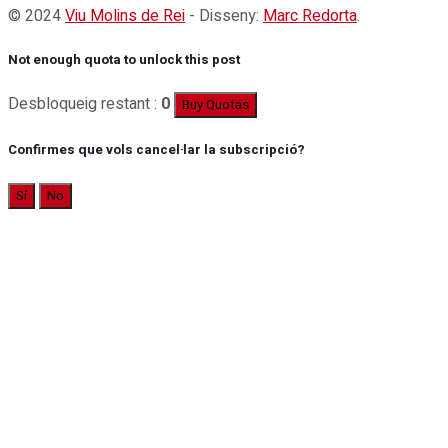
© 2024
Viu Molins de Rei
- Disseny:
Marc Redorta
.
Not enough quota to unlock this post
Desbloqueig restant :
0
Buy Quotas
Confirmes que vols cancel·lar la subscripció?
Sí
No