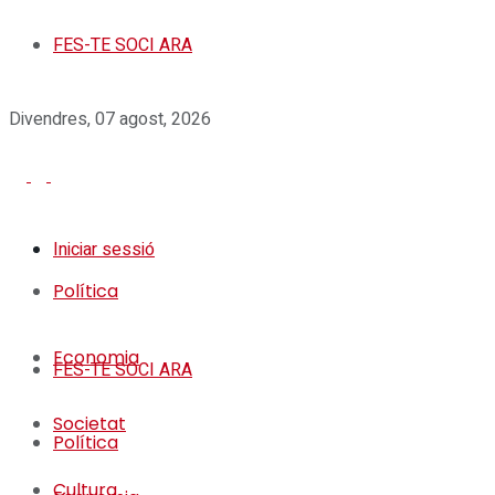
FES-TE SOCI ARA
Divendres, 07 agost, 2026
Iniciar sessió
Política
Economia
FES-TE SOCI ARA
Societat
Política
Cultura