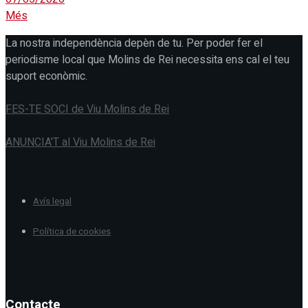
Més
La nostra independència depèn de tu. Per poder fer el
periodisme local que Molins de Rei necessita ens cal el teu
suport econòmic.
FES-TE SOCI de Viu Molins de Rei
ANUNCIA'T al Viu Molins de Rei
Avís legal
Política de cookies
Contacte