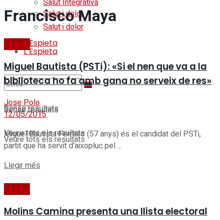
Salut Integrativa
Francisco Maya
Salut i dolor
Salut i dolor
L’Espieta
General
L’Espieta
Miguel Bautista (PSTi): «Si el nen que va a la
biblioteca ho fa amb gana no serveix de res»
Jose Polo
Sense resultats
Sense resultats
12/05/2015
Veure tots els resultats
Miguel Bautista Ferreiro (57 anys) és el candidat del PSTi,
Veure tots els resultats
partit que ha servit d'aixopluc pel ...
Details
Llegir més
General
Molins Camina presenta una llista electoral