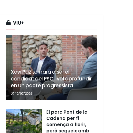
VIU+
Xavi Paz tornarà a ser el
candidat del PSC i vol aprofundir
en un pacte progressista
10/07/2026
El parc Pont de la
Cadena per fi
comença a florir,
però segueix amb