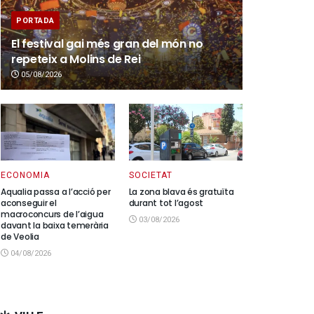
PORTADA
El festival gai més gran del món no
repeteix a Molins de Rei
05/08/2026
ECONOMIA
SOCIETAT
Aqualia passa a l’acció per
La zona blava és gratuïta
aconseguir el
durant tot l’agost
macroconcurs de l’aigua
03/08/2026
davant la baixa temerària
de Veolia
04/08/2026