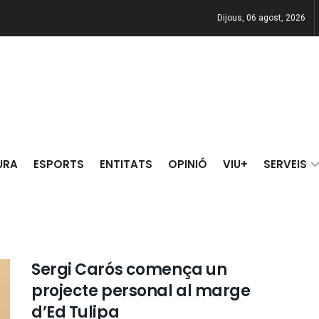
Dijous, 06 agost, 2026
URA
ESPORTS
ENTITATS
OPINIÓ
VIU+
SERVEIS
Sergi Carós comença un
projecte personal al marge
d’Ed Tulipa