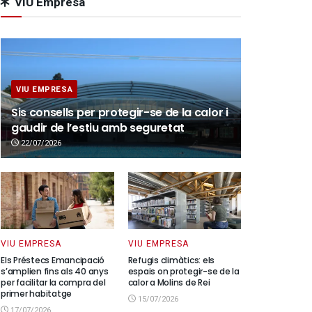
VIU Empresa
VIU EMPRESA
Sis consells per protegir-se de la calor i
gaudir de l’estiu amb seguretat
22/07/2026
VIU EMPRESA
VIU EMPRESA
Els Préstecs Emancipació
Refugis climàtics: els
s’amplien fins als 40 anys
espais on protegir-se de la
per facilitar la compra del
calor a Molins de Rei
primer habitatge
15/07/2026
17/07/2026