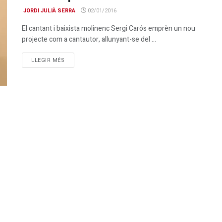
JORDI JULIÀ SERRA
02/01/2016
El cantant i baixista molinenc Sergi Carós emprèn un nou
projecte com a cantautor, allunyant-se del ...
DETAILS
LLEGIR MÉS