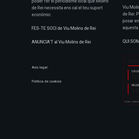
poder fer el periodisme local que Molins
Viu Molin
de Rei necessita ens cal el teu suport
de Rei. 
econòmic.
posar en
aquesta 
FES-TE SOCI de Viu Molins de Rei
QUI SO
ANUNCIA'T al Viu Molins de Rei
Avís legal
Política de cookies