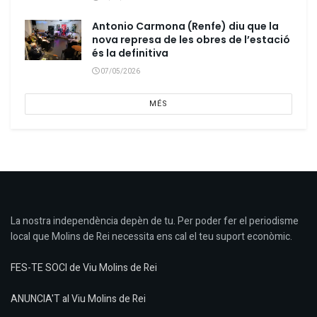
Antonio Carmona (Renfe) diu que la
nova represa de les obres de l’estació
és la definitiva
07/05/2026
MÉS
La nostra independència depèn de tu. Per poder fer el periodisme
local que Molins de Rei necessita ens cal el teu suport econòmic.
FES-TE SOCI de Viu Molins de Rei
ANUNCIA'T al Viu Molins de Rei