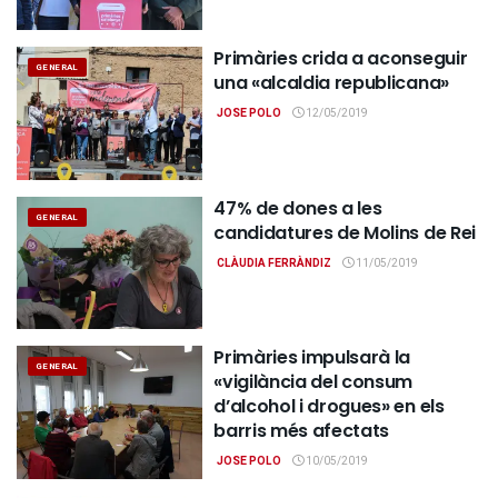
Primàries crida a aconseguir
GENERAL
una «alcaldia republicana»
JOSE POLO
12/05/2019
47% de dones a les
GENERAL
candidatures de Molins de Rei
CLÀUDIA FERRÀNDIZ
11/05/2019
Primàries impulsarà la
GENERAL
«vigilància del consum
d’alcohol i drogues» en els
barris més afectats
JOSE POLO
10/05/2019