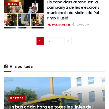
Els candidats arrenquen la
GENERAL
campanya de les eleccions
municipals de Molins de Rei
amb il·lusió
VIU MOLINS DE REI
10/05/2019
1
2
3
A la portada
PORTADA
Un bus cada hora en totes les línies del