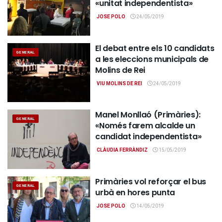
«unitat independentista»
JOSE POLO
24/05/2019
El debat entre els 10 candidats
GENERAL
a les eleccions municipals de
Molins de Rei
VIU MOLINS DE REI
24/05/2019
Manel Monllaó (Primàries):
GENERAL
«Només farem alcalde un
candidat independentista»
CLÀUDIA FERRÀNDIZ
15/05/2019
Primàries vol reforçar el bus
GENERAL
urbà en hores punta
JOSE POLO
14/05/2019