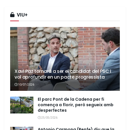
VIU+
Xavi Paz tornarà a ser el candidat del PSC i
vol aprofundir en un pacte progressista
10/07/2026
El parc Pont de la Cadena per fi
comença a florir, però segueix amb
desperfectes
25/05/2026
Antonio Carmona (Renfe) diu que la