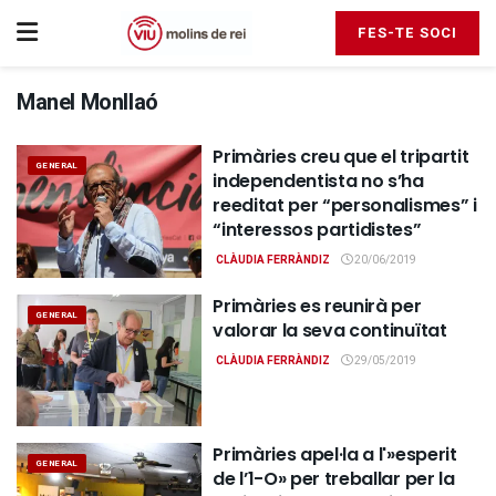
FES-TE SOCI
Manel Monllaó
Primàries creu que el tripartit
GENERAL
independentista no s’ha
reeditat per “personalismes” i
“interessos partidistes”
CLÀUDIA FERRÀNDIZ
20/06/2019
Primàries es reunirà per
GENERAL
valorar la seva continuïtat
CLÀUDIA FERRÀNDIZ
29/05/2019
Primàries apel·la a l'»esperit
GENERAL
de l’1-O» per treballar per la