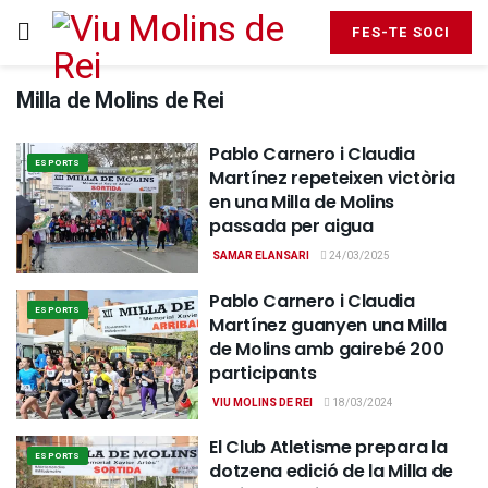
FES-TE SOCI
Milla de Molins de Rei
Pablo Carnero i Claudia
ESPORTS
Martínez repeteixen victòria
en una Milla de Molins
passada per aigua
SAMAR ELANSARI
24/03/2025
Pablo Carnero i Claudia
ESPORTS
Martínez guanyen una Milla
de Molins amb gairebé 200
participants
VIU MOLINS DE REI
18/03/2024
El Club Atletisme prepara la
ESPORTS
dotzena edició de la Milla de