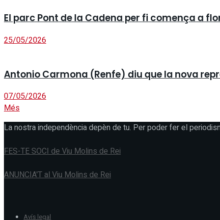
El parc Pont de la Cadena per fi comença a fl
25/05/2026
Antonio Carmona (Renfe) diu que la nova repres
07/05/2026
Més
La nostra independència depèn de tu. Per poder fer el periodis
FES-TE SOCI de Viu Molins de Rei
ANUNCIA'T al Viu Molins de Rei
Avís legal