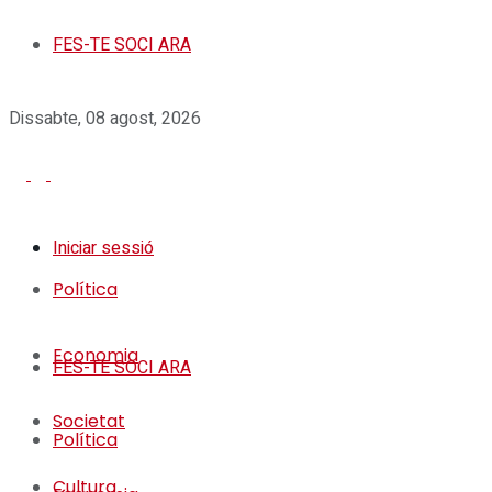
FES-TE SOCI ARA
Dissabte, 08 agost, 2026
Iniciar sessió
Política
Economia
FES-TE SOCI ARA
Societat
Política
Cultura