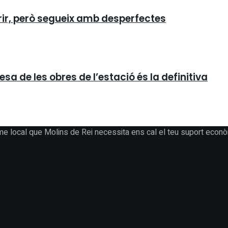
orir, però segueix amb desperfectes
a de les obres de l’estació és la definitiva
me local que Molins de Rei necessita ens cal el teu suport econò