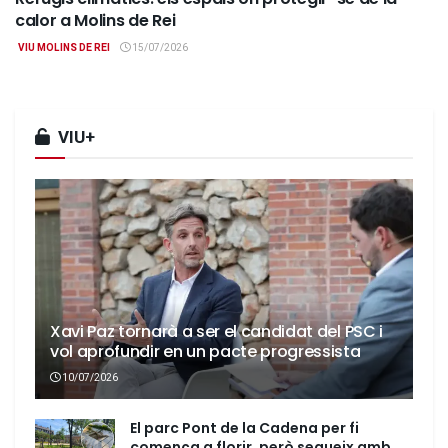
calor a Molins de Rei
VIU MOLINS DE REI
15/07/2026
VIU+
Xavi Paz tornarà a ser el candidat del PSC i
vol aprofundir en un pacte progressista
10/07/2026
El parc Pont de la Cadena per fi
comença a florir, però segueix amb