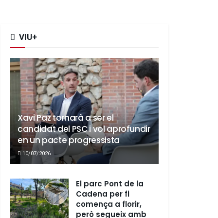
VIU+
Xavi Paz tornarà a ser el
candidat del PSC i vol aprofundir
en un pacte progressista
10/07/2026
El parc Pont de la
Cadena per fi
comença a florir,
però segueix amb