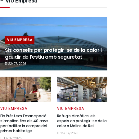
VIU Empresa
VIU EMPRESA
Sis consells per protegir-se de la calor i
gaudir de l’estiu amb seguretat
22/07/2026
VIU EMPRESA
VIU EMPRESA
Els Préstecs Emancipació
Refugis climàtics: els
s’amplien fins als 40 anys
espais on protegir-se de la
per facilitar la compra del
calor a Molins de Rei
primer habitatge
15/07/2026
17/07/2026