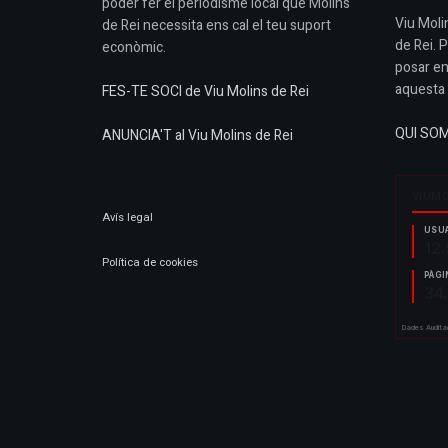
poder fer el periodisme local que Molins
Viu Molin
de Rei necessita ens cal el teu suport
de Rei. 
econòmic.
posar en
aquesta 
FES-TE SOCI de Viu Molins de Rei
QUI SO
ANUNCIA'T al Viu Molins de Rei
Avís legal
Política de cookies