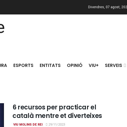
Divendres, 07 agost, 20
URA
ESPORTS
ENTITATS
OPINIÓ
VIU+
SERVEIS
6 recursos per practicar el
català mentre et diverteixes
VIU MOLINS DE REI
29/11/2023