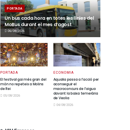
PORTADA
Un bus cada hora en totes les línies del
MoBus durant el mes d’agost
06/08/2026
PORTADA
ECONOMIA
El festival gai més gran del
Aqualia passa a l’acció per
món no repeteix a Molins
aconseguir el
de Rei
macroconcurs de l’aigua
davant la baixa temerària
05/08/2026
de Veolia
04/08/2026