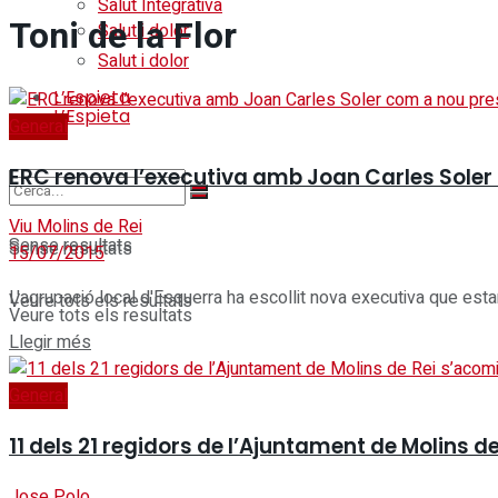
Salut Integrativa
Toni de la Flor
Salut i dolor
Salut i dolor
L’Espieta
L’Espieta
General
ERC renova l’executiva amb Joan Carles Soler
Viu Molins de Rei
Sense resultats
Sense resultats
15/07/2015
L'agrupació local d'Esquerra ha escollit nova executiva que esta
Veure tots els resultats
Veure tots els resultats
Details
Llegir més
General
11 dels 21 regidors de l’Ajuntament de Molins 
Jose Polo