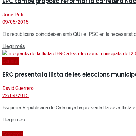
ERC també proposa reformar la carretera Naci
Jose Polo
09/05/2015
Els republicans coincideixen amb CiU i el PSC en la necessitat d'
Details
Llegir més
General
ERC presenta la llista de les eleccions munic
David Guerrero
22/04/2015
Esquerra Republicana de Catalunya ha presentat la seva llista el
Details
Llegir més
Economia