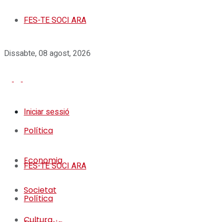
FES-TE SOCI ARA
Dissabte, 08 agost, 2026
Iniciar sessió
Política
Economia
FES-TE SOCI ARA
Societat
Política
Cultura