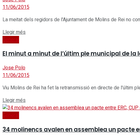
11/06/2015
La meitat dels regidors de l'Ajuntament de Molins de Rei no contin
Details
Llegir més
General
El minut a minut de l’últim ple municipal de la 
Jose Polo
11/06/2015
Viu Molins de Rei ha fet la retransmissió en directe de l'últim ple
Details
Llegir més
General
34 molinencs avalen en assemblea un pacte en