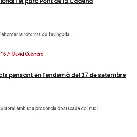
onal i el parc Pont de la Cadena
abordar la reforma de l'avinguda ...
ipals pensant en l’endemà del 27 de setembre
ectoral amb una presència destacada del nucli ...