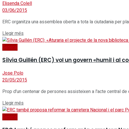
Elisenda Colell
03/06/2015
ERC organitza una assemblea oberta a tota la ciutadania per plante
Details
Llegir més
General
Sílvia Guillén (ERC) vol un govern «humil i al c
Jose Polo
20/05/2015
Prop d'un centenar de persones assisteixen a l'acte central de
Details
Llegir més
General