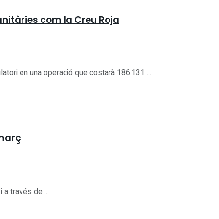
sanitàries com la Creu Roja
ulatori en una operació que costarà 186.131 ...
 març
 a través de ...