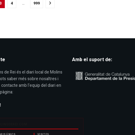
3
4
…
999
te
Amb el suport de:
s de Rei és el diari local de Molins
Pots saber més sobre nosaltres i
 contacte amb l'equip del diari en
pàgina:
M