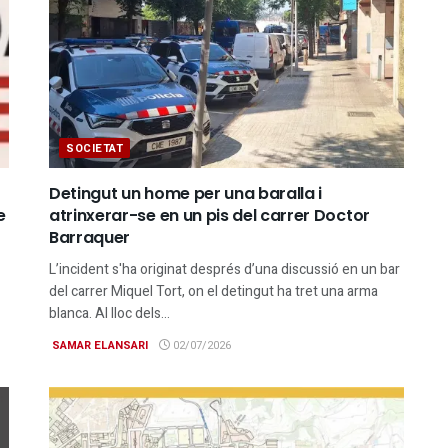
SOCIETAT
Detingut un home per una baralla i
e
atrinxerar-se en un pis del carrer Doctor
Barraquer
L’incident s'ha originat després d’una discussió en un bar
del carrer Miquel Tort, on el detingut ha tret una arma
blanca. Al lloc dels...
SAMAR ELANSARI
02/07/2026