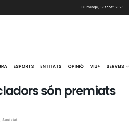
Diumenge, 09 agost, 2026
URA
ESPORTS
ENTITATS
OPINIÓ
VIU+
SERVEIS
cladors són premiats
l
,
Societat