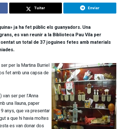
Tuitar
Enviar
uina» ja ha fet públic els guanyadors. Una
rans, es van reunir a la Biblioteca Pau Vila per
esentat un total de 37 joguines fetes amb materials
miades.
ser per la Martina Burriel
xos fet amb una capsa de
) van ser per l’Anna
amb una llauna, paper
 9 anys, que va presentar
gut a que hi havia moltes
uesta es van donar dos