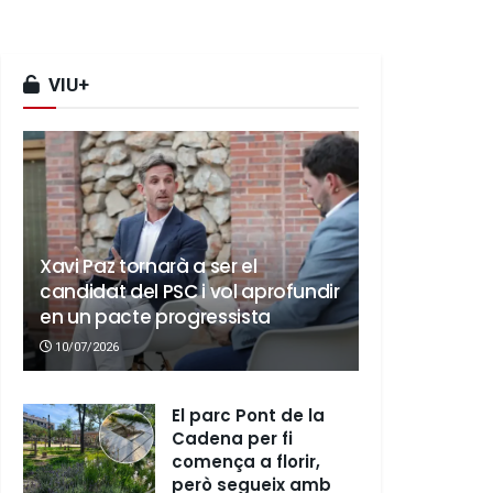
VIU+
Xavi Paz tornarà a ser el
candidat del PSC i vol aprofundir
en un pacte progressista
10/07/2026
El parc Pont de la
Cadena per fi
comença a florir,
però segueix amb