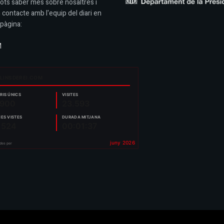
Pots saber més sobre nosaltres i
 contacte amb l'equip del diari en
pàgina:
M