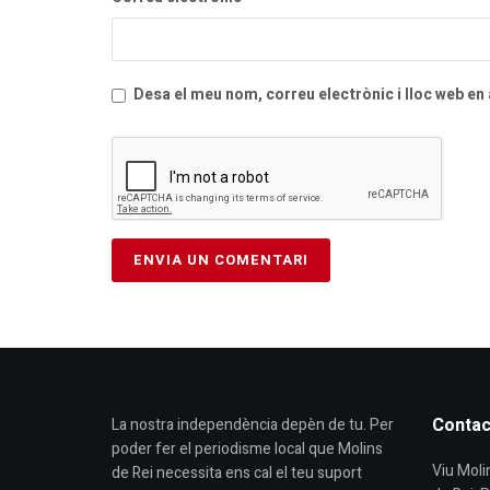
Desa el meu nom, correu electrònic i lloc web e
Contac
La nostra independència depèn de tu. Per
poder fer el periodisme local que Molins
Viu Molin
de Rei necessita ens cal el teu suport