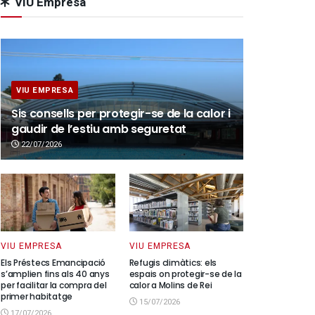
VIU Empresa
VIU EMPRESA
Sis consells per protegir-se de la calor i
gaudir de l’estiu amb seguretat
22/07/2026
VIU EMPRESA
VIU EMPRESA
Els Préstecs Emancipació
Refugis climàtics: els
s’amplien fins als 40 anys
espais on protegir-se de la
per facilitar la compra del
calor a Molins de Rei
primer habitatge
15/07/2026
17/07/2026