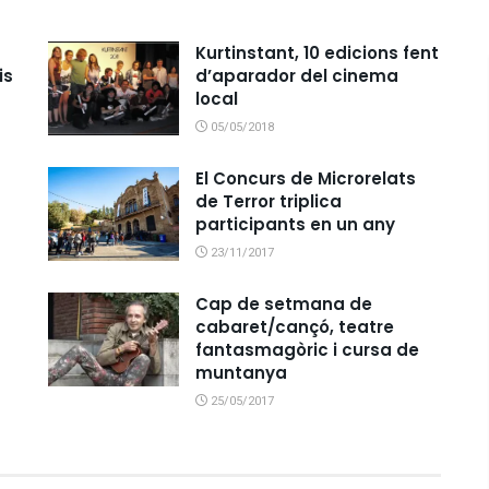
Kurtinstant, 10 edicions fent
is
d’aparador del cinema
local
05/05/2018
El Concurs de Microrelats
de Terror triplica
participants en un any
23/11/2017
Cap de setmana de
cabaret/cançó, teatre
fantasmagòric i cursa de
muntanya
25/05/2017