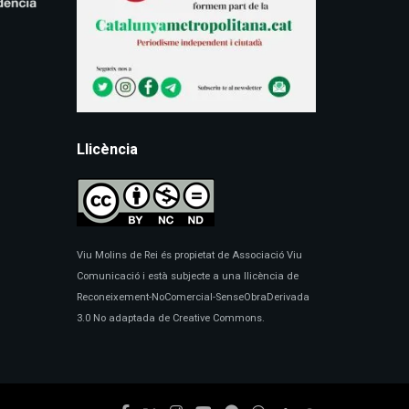
Llicència
Viu Molins de Rei és propietat de Associació Viu
Comunicació i està subjecte a una llicència de
Reconeixement-NoComercial-SenseObraDerivada
3.0 No adaptada de Creative Commons.