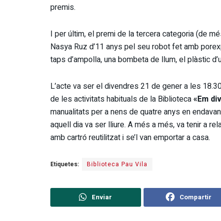
premis.
I per últim, el premi de la tercera categoria (de mé
Nasya Ruz d’11 anys pel seu robot fet amb porexp
taps d’ampolla, una bombeta de llum, el plàstic d’un
L’acte va ser el divendres 21 de gener a les 18.3
de les activitats habituals de la Biblioteca
«Em div
manualitats per a nens de quatre anys en endavant.
aquell dia va ser lliure. A més a més, va tenir a re
amb cartró reutilitzat i se’l van emportar a casa.
Etiquetes:
Biblioteca Pau Vila
Enviar
Compartir