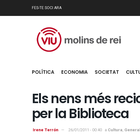
FES-TE SOCI ARA
POLÍTICA
ECONOMIA
SOCIETAT
CULT
Els nens més reci
per la Biblioteca
Irene Terrón
26/01/2011 - 00:40
a
Cultura
,
Genera