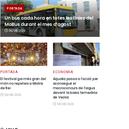
PORTADA
Un bus cada hora en totes les línies del
MoBus durant el mes d’agost
06/08/2026
PORTADA
ECONOMIA
El festival gai més gran del
Aqualia passa a l’acció per
món no repeteix a Molins
aconseguir el
de Rei
macroconcurs de l’aigua
davant la baixa temerària
05/08/2026
de Veolia
04/08/2026