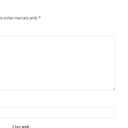
is estan marcats amb
*
Lloc web