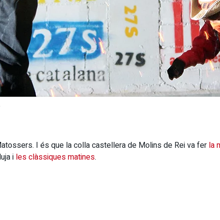
o
tossers. I és que la colla castellera de Molins de Rei va fer
la 
uja i
les clàssiques matines
.