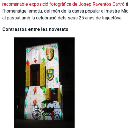
recomanable exposició fotogràfica de Josep Raventós Cartró
t
l’homenatge, emotiu, del món de la dansa popular al mestre Miq
al passat amb la celebració dels seus 25 anys de trajectòria.
Contrastos entre les novetats