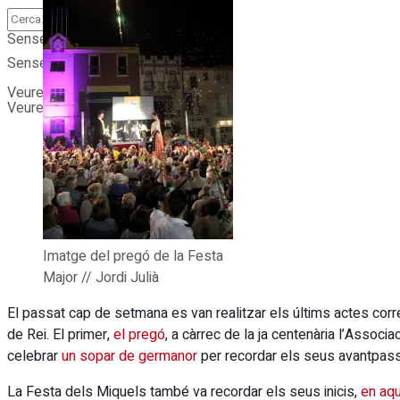
Sense resultats
Sense resultats
Veure tots els resultats
Veure tots els resultats
Imatge del pregó de la Festa
Major // Jordi Julià
El passat cap de setmana es van realitzar els últims actes corr
de Rei. El primer,
el pregó
, a càrrec de la ja centenària l’Associ
celebrar
un sopar de germanor
per recordar els seus avantpass
La Festa dels Miquels també va recordar els seus inicis,
en aqu