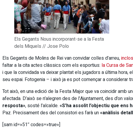
Els Gegants Nous incorporant-se a la Festa
dels Miquels // Jose Polo
Els Gegants de Molins de Rei van convidar colles d’arreu,
inclo
faltar a la cita actes clàssics com els esportius:
la Cursa de Sa
i que la convidada va deixar plantat els jugadors a última hora, e
seu espai. Fotogenia – i això ja es pot començar a considerar t
Tot això, en una edició de la Festa Major que va coincidir amb 
afectada. D’això se n’alegren des de l’Ajuntament, des d’on va
resposta»
, sosté l’alcalde.
«S’ha assolit l’objectiu que ens
Paz. Precisament des del consistori es farà un
«anàlisis detal
[sam id=»51″ codes=»true»]