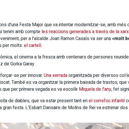
acions d’una Festa Major que va intentar modernitzar-se, amb més
 si tenim amb compte
les reaccions generades a través de la xarx
deveniment, per a l’alcalde Joan Ramon Casals va ser una
«molt bo
s per molts:
el cartell
.
onòmica, el cinema a la fresca amb centenars de persones reunides
azz de Gorka Garay.
sforçar-se per innovar.
Una xerrada
organitzada per diversos col·le
cat. També es va organitzar la primera baixada de trastos, que va
s que per primera vegada es va escollir
Miquela de l’any
, fet signi
olla de diables, que va estar present tant en
el correfoc infantil
c
la gran festa. L’Esbart Dansaire de Molins de Rei va estrenar dos 