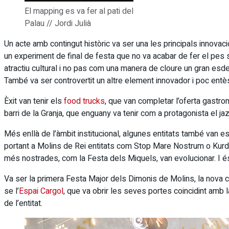
El mapping es va fer al pati del
Palau // Jordi Julià
Un acte amb contingut històric va ser una les principals innov
un experiment de final de festa que no va acabar de fer el pes
atractiu cultural i no pas com una manera de cloure un gran es
També va ser controvertit un altre element innovador i poc entè
Èxit van tenir els
food trucks
, que van completar l’oferta gastr
barri de la Granja, que enguany va tenir com a protagonista el j
Més enllà de l’àmbit institucional, algunes entitats també van e
portant a Molins de Rei entitats com Stop Mare Nostrum o Kurdis
més nostrades, com la Festa dels Miquels, van evolucionar. I é
Va ser la primera Festa Major dels Dimonis de Molins, la nova c
se l’
Espai Cargol
, que va obrir les seves portes coincidint amb 
de l’entitat.