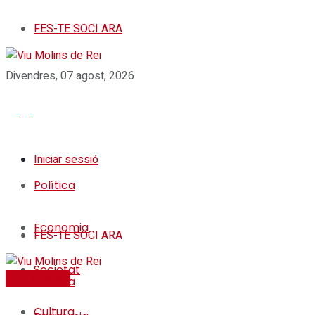
FES-TE SOCI ARA
Divendres, 07 agost, 2026
Iniciar sessió
Política
Economia
FES-TE SOCI ARA
Societat
FES-TE SOCI
Política
Cultura