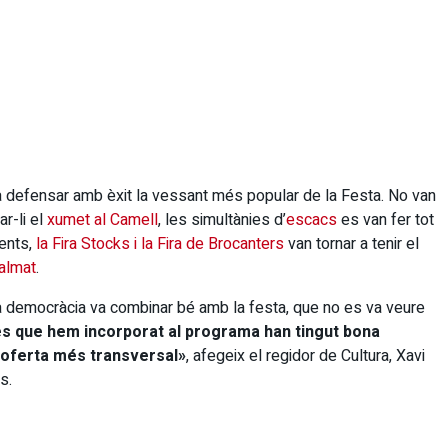
 a defensar amb èxit la vessant més popular de la Festa. No van
ar-li el
xumet al Camell
, les simultànies d’
escacs
es van fer tot
rents,
la Fira Stocks i la Fira de Brocanters
van tornar a tenir el
almat
.
, la democràcia va combinar bé amb la festa, que no es va veure
s que hem incorporat al programa han tingut bona
oferta més transversal»
, afegeix el regidor de Cultura, Xavi
s.