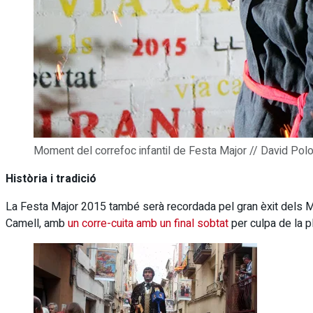
Moment del correfoc infantil de Festa Major // David Pol
Història i tradició
La Festa Major 2015 també serà recordada pel gran èxit dels Ma
Camell, amb
un corre-cuita amb un final sobtat
per culpa de la pl