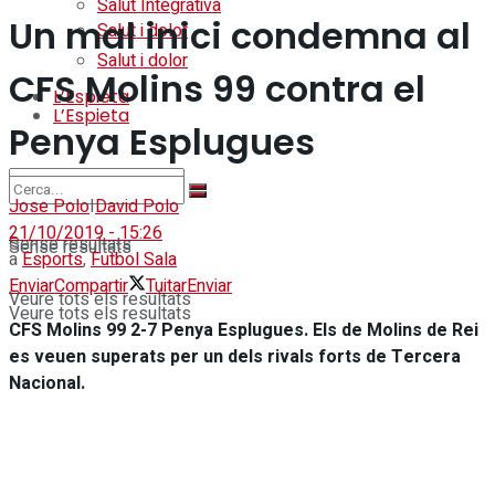
Salut Integrativa
Un mal inici condemna al
Salut i dolor
Salut i dolor
CFS Molins 99 contra el
L’Espieta
L’Espieta
Penya Esplugues
Jose Polo
I
David Polo
21/10/2019 - 15:26
Sense resultats
Sense resultats
a
Esports
,
Futbol Sala
Enviar
Compartir
Tuitar
Enviar
Veure tots els resultats
Veure tots els resultats
CFS Molins 99 2-7 Penya Esplugues. Els de Molins de Rei
es veuen superats per un dels rivals forts de Tercera
Nacional.