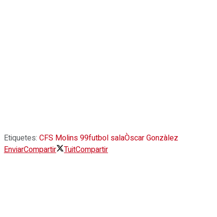
Etiquetes:
CFS Molins 99
futbol sala
Òscar Gonzàlez
Enviar
Compartir
Tuit
Compartir