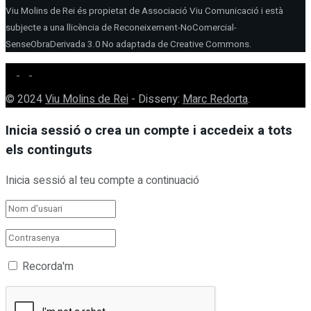
Viu Molins de Rei és propietat de Associació Viu Comunicació i està
subjecte a una llicència de Reconeixement-NoComercial-
SenseObraDerivada 3.0 No adaptada de Creative Commons.
© 2024
Viu Molins de Rei
- Disseny:
Marc Redorta
.
Inicia sessió o crea un compte i accedeix a tots
els continguts
Inicia sessió al teu compte a continuació
Recorda'm