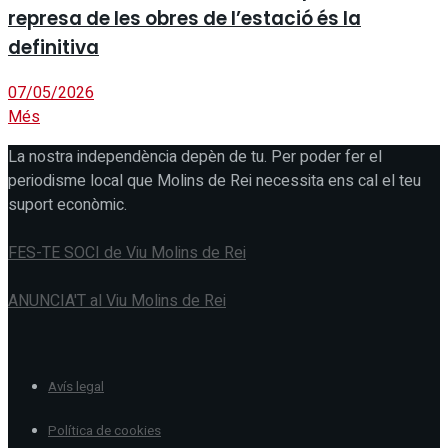
represa de les obres de l’estació és la
definitiva
07/05/2026
Més
La nostra independència depèn de tu. Per poder fer el
periodisme local que Molins de Rei necessita ens cal el teu
suport econòmic.
FES-TE SOCI de Viu Molins de Rei
ANUNCIA'T al Viu Molins de Rei
Avís legal
Política de cookies