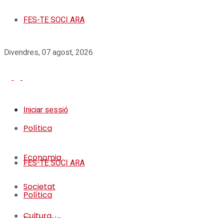
FES-TE SOCI ARA
Divendres, 07 agost, 2026
Iniciar sessió
Política
Economia
FES-TE SOCI ARA
Societat
Política
Cultura