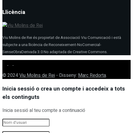
Llicència
Viu Molins de Rei és propietat de Associació Viu Comunicació i està
subjecte a una llicència de Reconeixement-NoComercial-
SenseObraDerivada 3.0 No adaptada de Creative Commons.
© 2024
Viu Molins de Rei
- Disseny:
Marc Redorta
.
Inicia sessió o crea un compte i accedeix a tots
els continguts
Inicia sessió al teu compte a continuació