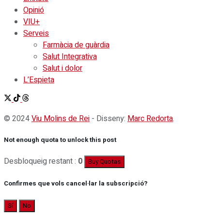
Opinió
VIU+
Serveis
Farmàcia de guàrdia
Salut Integrativa
Salut i dolor
L’Espieta
© 2024
Viu Molins de Rei
- Disseny:
Marc Redorta
.
Not enough quota to unlock this post
Desbloqueig restant :
0
Buy Quotas
Confirmes que vols cancel·lar la subscripció?
Sí
No