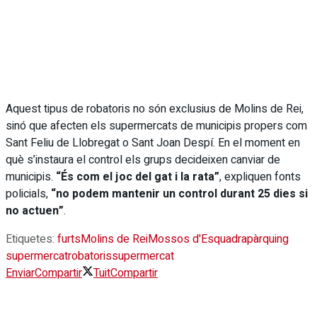
Aquest tipus de robatoris no són exclusius de Molins de Rei,
sinó que afecten els supermercats de municipis propers com
Sant Feliu de Llobregat o Sant Joan Despí. En el moment en
què s’instaura el control els grups decideixen canviar de
municipis.
“És com el joc del gat i la rata”
, expliquen fonts
policials,
“no podem mantenir un control durant 25 dies si
no actuen”
.
Etiquetes:
furts
Molins de Rei
Mossos d'Esquadra
pàrquing
supermercat
robatoris
supermercat
Enviar
Compartir
Tuit
Compartir