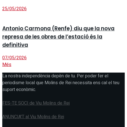
25/05/2026
Antonio Carmona (Renfe) diu que la nova
represa de les obres de l’estació és la
definitiva
07/05/2026
Més
La nostra independència depèn de tu. Per poder fer el
periodisme local que Molins de Rei necessita ens cal el teu
suport econòmic.
FES-TE SOCI de Viu Molins de Rei
ANUNCIA'T al Viu Molins de Rei