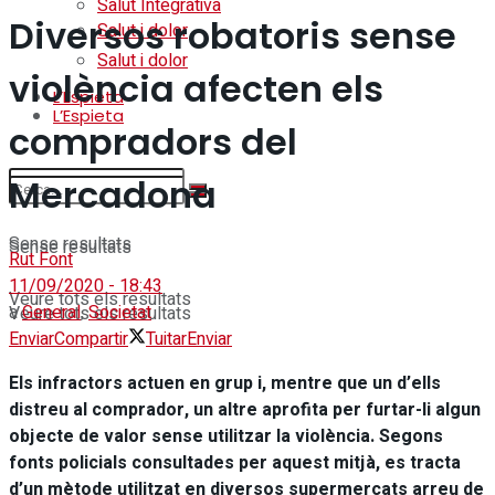
Salut Integrativa
Diversos robatoris sense
Salut i dolor
Salut i dolor
violència afecten els
L’Espieta
L’Espieta
compradors del
Mercadona
Sense resultats
Sense resultats
Rut Font
11/09/2020 - 18:43
Veure tots els resultats
a
General
,
Societat
Veure tots els resultats
Enviar
Compartir
Tuitar
Enviar
Els infractors actuen en grup i, mentre que un d’ells
distreu al comprador, un altre aprofita per furtar-li algun
objecte de valor sense utilitzar la violència. Segons
fonts policials consultades per aquest mitjà, es tracta
d’un mètode utilitzat en diversos supermercats arreu de