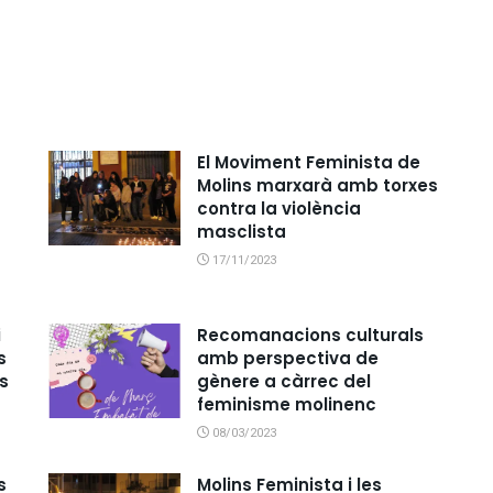
El Moviment Feminista de
Molins marxarà amb torxes
contra la violència
masclista
17/11/2023
i
Recomanacions culturals
s
amb perspectiva de
is
gènere a càrrec del
feminisme molinenc
08/03/2023
s
Molins Feminista i les