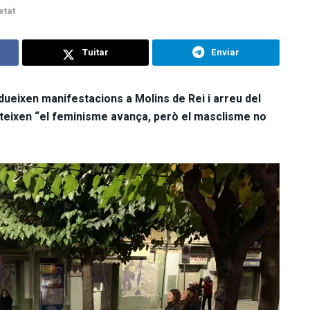
etat
Tuitar
Enviar
odueixen manifestacions a Molins de Rei i arreu del
rteixen
“
el feminisme avança, però el masclisme no