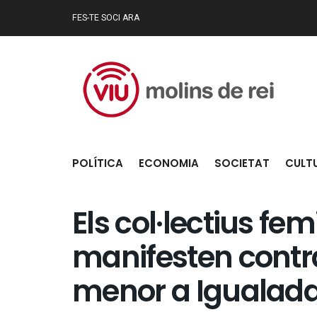
FES-TE SOCI ARA
POLÍTICA
ECONOMIA
SOCIETAT
CULT
Els col·lectius fem
manifesten contra
menor a Igualad