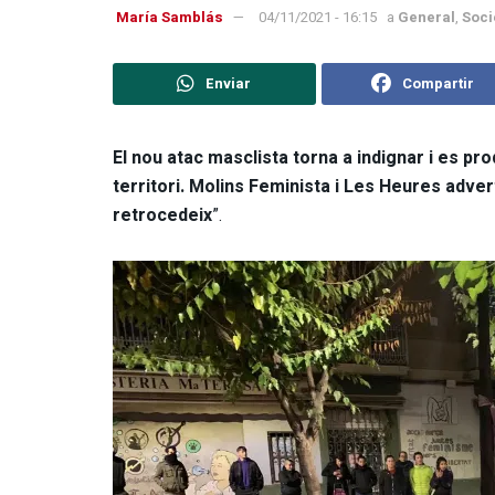
María Samblás
04/11/2021 - 16:15
a
General
,
Soci
Enviar
Compartir
El nou atac masclista torna a indignar i es pr
territori. Molins Feminista i Les Heures adve
retrocedeix
”.