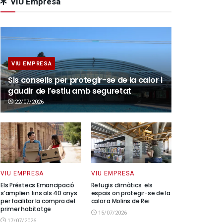
VIU Empresa
VIU EMPRESA
Sis consells per protegir-se de la calor i
gaudir de l’estiu amb seguretat
22/07/2026
VIU EMPRESA
VIU EMPRESA
Els Préstecs Emancipació
Refugis climàtics: els
s’amplien fins als 40 anys
espais on protegir-se de la
per facilitar la compra del
calor a Molins de Rei
primer habitatge
15/07/2026
17/07/2026