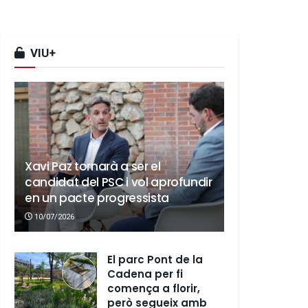
VIU+
Xavi Paz tornarà a ser el
candidat del PSC i vol aprofundir
en un pacte progressista
10/07/2026
El parc Pont de la
Cadena per fi
comença a florir,
però segueix amb