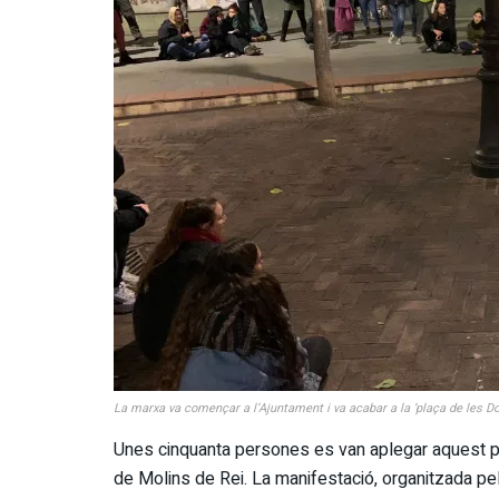
La marxa va començar a l’Ajuntament i va acabar a la ‘plaça de les Do
Unes cinquanta persones es van aplegar aquest pa
de Molins de Rei. La manifestació, organitzada pel