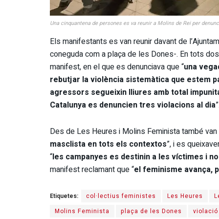
Una cinquantena de persones es va reunir a Molins de Rei per denuncia
Els manifestants es van reunir davant de l’Ajuntam
coneguda com a plaça de les Dones-. En tots dos pu
manifest, en el que es denunciava que “
una vega
rebutjar la violència sistemàtica que estem pa
agressors segueixin lliures amb total impunit
Catalunya es denuncien tres violacions al dia
”
Des de Les Heures i Molins Feminista també van v
masclista en tots els contextos
”, i es queixav
“
les campanyes es destinin a les víctimes i n
manifest reclamant que “
el feminisme avança, 
Etiquetes:
col·lectius feministes
Les Heures
L
Molins Feminista
plaça de les Dones
violació