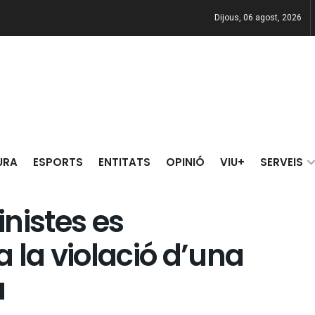
Dijous, 06 agost, 2026
URA
ESPORTS
ENTITATS
OPINIÓ
VIU+
SERVEIS
inistes es
 la violació d’una
a