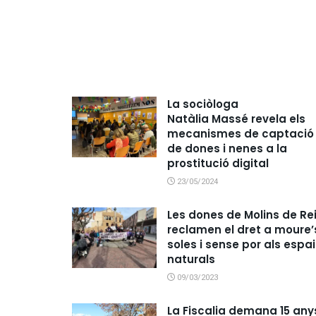
La sociòloga
Natàlia Massé revela els
mecanismes de captació
de dones i nenes a la
prostitució digital
23/05/2024
Les dones de Molins de Re
reclamen el dret a moure’
soles i sense por als espa
naturals
09/03/2023
La Fiscalia demana 15 any