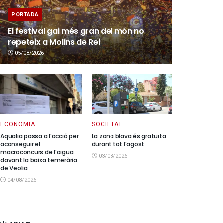
PORTADA
El festival gai més gran del món no
repeteix a Molins de Rei
05/08/2026
ECONOMIA
SOCIETAT
Aqualia passa a l’acció per
La zona blava és gratuïta
aconseguir el
durant tot l’agost
macroconcurs de l’aigua
03/08/2026
davant la baixa temerària
de Veolia
04/08/2026