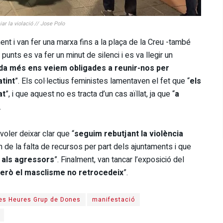
r la violació // Jose Polo
ent i van fer una marxa fins a la plaça de la Creu -també
nts es va fer un minut de silenci i es va llegir un
da més
ens veiem obligades a reunir-nos per
tint
”. Els col·lectius feministes lamentaven el fet que “
els
at
”, i que aquest no es tracta d’un cas aïllat, ja que “
a
.
oler deixar clar que “
seguim rebutjant la violència
en de la falta de recursos per part dels ajuntaments i que
o als agressors
”. Finalment, van tancar l’exposició del
però el masclisme no retrocedeix
”.
es Heures Grup de Dones
manifestació