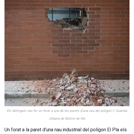
Els detinguts van fer un forat a una de les parets d’una nau del polígon // Guàrdia
Urbana de Molins de Rei
Un forat a la paret d’una nau industrial del polígon El Pla els