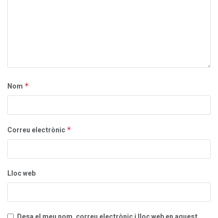
Nom
*
Correu electrònic
*
Lloc web
Desa el meu nom, correu electrònic i lloc web en aquest