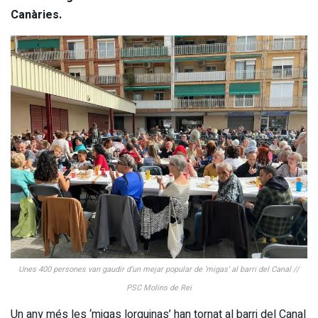
Canàries.
Unes 400 persones van gaudir d’un mejar popular de ‘migas’ al barri del Canal //
PSC Molins de Rei
Un any més les ‘migas lorquinas’ han tornat al barri del Canal