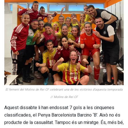
El femení del Molins de Rei CF celebrant una de les victòries d’aquesta temporada
// Molins de Rei CF
Aquest dissabte li han endossat 7 gols a les cinquenes
classificades, el Penya Barcelonista Barcino ‘B’. Això no és
producte de la casualitat. Tampoc és un miratge. És, més bé,