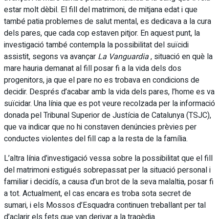
estar molt dèbil. El fill del matrimoni, de mitjana edat i que
també patia problemes de salut mental, es dedicava a la cura
dels pares, que cada cop estaven pitjor. En aquest punt, la
investigació també contempla la possibilitat del suïcidi
assistit, segons va avançar
La Vanguardia
, situació en què la
mare hauria demanat al fill posar fi a la vida dels dos
progenitors, ja que el pare no es trobava en condicions de
decidir. Després d’acabar amb la vida dels pares, l’home es va
suïcidar. Una línia que es pot veure recolzada per la informació
donada pel Tribunal Superior de Justícia de Catalunya (TSJC),
que va indicar que no hi constaven denúncies prèvies per
conductes violentes del fill cap a la resta de la família.
L’altra línia d’investigació vessa sobre la possibilitat que el fill
del matrimoni estigués sobrepassat per la situació personal i
familiar i decidís, a causa d’un brot de la seva malaltia, posar fi
a tot. Actualment, el cas encara es troba sota secret de
sumari, i els Mossos d’Esquadra continuen treballant per tal
d’aclarir els fets que van derivar a la tragèdia.