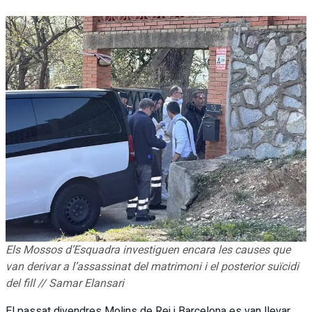
Els Mossos d’Esquadra investiguen encara les causes que
van derivar a l’assassinat del matrimoni i el posterior suïcidi
del fill // Samar Elansari
El passat divendres Molins de Rei i Barcelona es van llevar