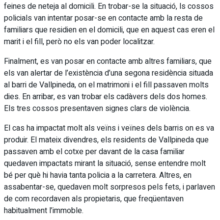
feines de neteja al domicili. En trobar-se la situació, ls cossos
policials van intentar posar-se en contacte amb la resta de
familiars que residien en el domicili, que en aquest cas eren el
marit i el fill, però no els van poder localitzar.
Finalment, es van posar en contacte amb altres familiars, que
els van alertar de l’existència d’una segona residència situada
al barri de Vallpineda, on el matrimoni i el fill passaven molts
dies. En arribar, es van trobar els cadàvers dels dos homes.
Els tres cossos presentaven signes clars de violència.
El cas ha impactat molt als veïns i veïnes dels barris on es va
produir. El mateix divendres, els residents de Vallpineda que
passaven amb el cotxe per davant de la casa familiar
quedaven impactats mirant la situació, sense entendre molt
bé per què hi havia tanta policia a la carretera. Altres, en
assabentar-se, quedaven molt sorpresos pels fets, i parlaven
de com recordaven als propietaris, que freqüentaven
habitualment l’immoble.