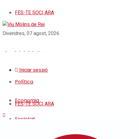
FES-TE SOCI ARA
Divendres, 07 agost, 2026
Iniciar sessió
Política
Economia
FES-TE SOCI ARA
Societat
Política
Cultura