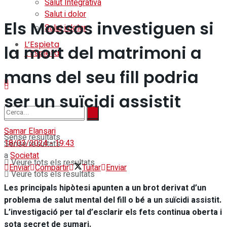
Salut Integrativa
Salut i dolor
Els Mossos investiguen si
Salut i dolor
L’Espieta
la mort del matrimoni a
L’Espieta
mans del seu fill podria
ser un suïcidi assistit
Samar Elansari
Sense resultats
18/03/2024 - 19:43
Sense resultats
a
Societat
Veure tots els resultats
Enviar
Compartir
Tuitar
Enviar
Veure tots els resultats
Les principals hipòtesi apunten a un brot derivat d’un
problema de salut mental del fill o bé a un suïcidi assistit.
L’investigació per tal d’esclarir els fets continua oberta i
sota secret de sumari.