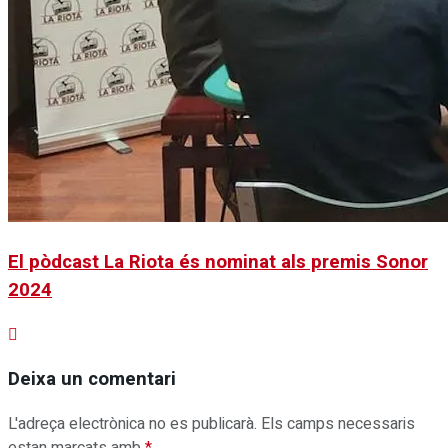
El pòdcast La Riota és nominat als premis Sonor
2024
Deixa un comentari
L'adreça electrònica no es publicarà.
Els camps necessaris