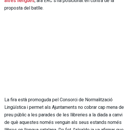
altres llengües
, ara ERC s’ha posicionat en contra de la
proposta del batlle.
La fira està promoguda pel Consorci de Normalització
Lingüística i permet als Ajuntaments no cobrar cap mena de
preu públic a les parades de les llibreries a la diada a canvi
de què aquestes només venguin als seus estands només
llibres en llengua catalana. De fet, l’alcalde ja va afirmar que