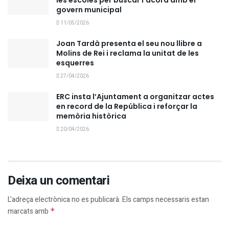
les escoles per buscar l’acord amb el
govern municipal
11/05/2026
Joan Tardà presenta el seu nou llibre a
Molins de Rei i reclama la unitat de les
esquerres
27/04/2026
ERC insta l’Ajuntament a organitzar actes
en record de la República i reforçar la
memòria històrica
20/04/2026
Deixa un comentari
L'adreça electrònica no es publicarà.
Els camps necessaris estan
marcats amb
*