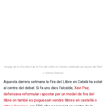
Imatge de la 37a edició de la Fira del Llibre en Català, celebrada als baixos del Molí
// Samar Elansari
Aquesta darrera setmana la Fira del Llibre en Català ha estat
al centre del debat. Si fa uns dies l’alcalde,
Xavi Paz,
defensava reformular i apostar per un model de fira del
llibre on també es poguessin vendre llibres en castellà o