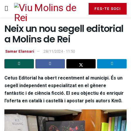
FES-TE SOCI
Neix un nou segell editorial
a Molins de Rei
Samar Elansari
28/11/2024 - 11:50
Cetus Editorial ha obert recentment al municipi. És un
segell independent especialitzat en el gènere
fantàstic i de ciència ficció. El seu objectiu és enriquir
l’oferta en català i castellà i apostar pels autors Km0.