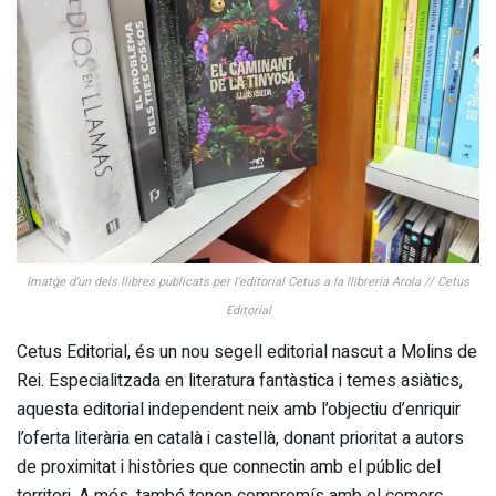
Imatge d’un dels llibres publicats per l’editorial Cetus a la llibreria Arola // Cetus
Editorial
Cetus Editorial, és un nou segell editorial nascut a Molins de
Rei. Especialitzada en literatura fantàstica i temes asiàtics,
aquesta editorial independent neix amb l’objectiu d’enriquir
l’oferta literària en català i castellà, donant prioritat a autors
de proximitat i històries que connectin amb el públic del
territori. A més, també tenen compromís amb el comerç