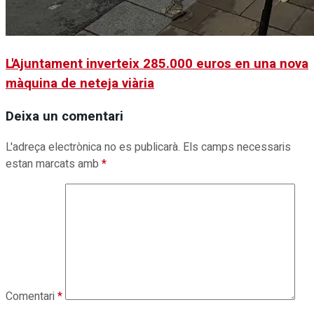
L'Ajuntament inverteix 285.000 euros en una nova
màquina de neteja viària
Deixa un comentari
L'adreça electrònica no es publicarà.
Els camps necessaris
estan marcats amb
*
Comentari
*