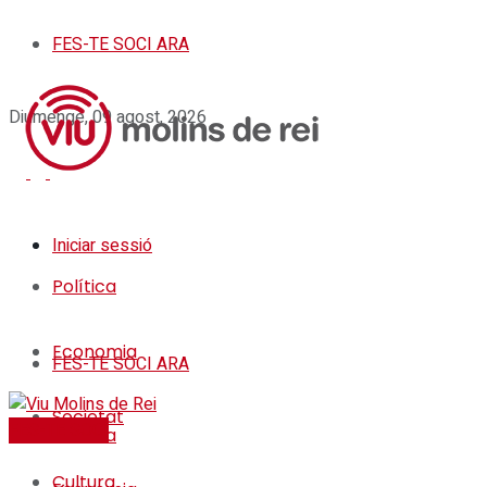
FES-TE SOCI ARA
Diumenge, 09 agost, 2026
Iniciar sessió
Política
Economia
FES-TE SOCI ARA
Societat
FES-TE SOCI
Política
Cultura