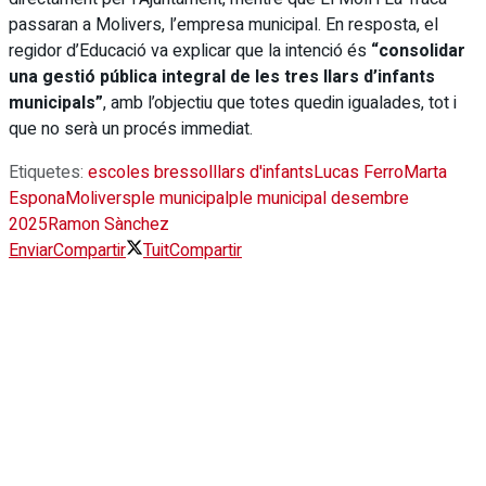
passaran a Molivers, l’empresa municipal. En resposta, el
regidor d’Educació va explicar que la intenció és
“consolidar
una gestió pública integral de les tres llars d’infants
municipals”
, amb l’objectiu que totes quedin igualades, tot i
que no serà un procés immediat.
Etiquetes:
escoles bressol
llars d'infants
Lucas Ferro
Marta
Espona
Molivers
ple municipal
ple municipal desembre
2025
Ramon Sànchez
Enviar
Compartir
Tuit
Compartir