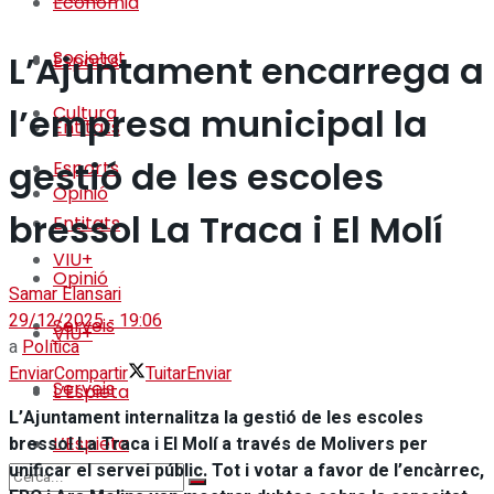
Economia
Societat
L’Ajuntament encarrega a
Esports
l’empresa municipal la
Cultura
Entitats
gestió de les escoles
Esports
Opinió
bressol La Traca i El Molí
Entitats
VIU+
Opinió
Samar Elansari
29/12/2025 - 19:06
Serveis
VIU+
a
Política
Enviar
Compartir
Tuitar
Enviar
Serveis
L’Espieta
L’Ajuntament internalitza la gestió de les escoles
bressol La Traca i El Molí a través de Molivers per
L’Espieta
unificar el servei públic. Tot i votar a favor de l’encàrrec,