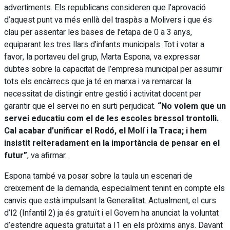
advertiments. Els republicans consideren que l’aprovació
d’aquest punt va més enllà del traspàs a Molivers i que és
clau per assentar les bases de l’etapa de 0 a 3 anys,
equiparant les tres llars d’infants municipals. Tot i votar a
favor, la portaveu del grup, Marta Espona, va expressar
dubtes sobre la capacitat de l’empresa municipal per assumir
tots els encàrrecs que ja té en marxa i va remarcar la
necessitat de distingir entre gestió i activitat docent per
garantir que el servei no en surti perjudicat.
“No volem que un
servei educatiu com el de les escoles bressol trontolli.
Cal acabar d’unificar el Rodó, el Molí i la Traca; i hem
insistit reiteradament en la importància de pensar en el
futur”
, va afirmar.
Espona també va posar sobre la taula un escenari de
creixement de la demanda, especialment tenint en compte els
canvis que està impulsant la Generalitat. Actualment, el curs
d’I2 (Infantil 2) ja és gratuït i el Govern ha anunciat la voluntat
d’estendre aquesta gratuïtat a I1 en els pròxims anys. Davant