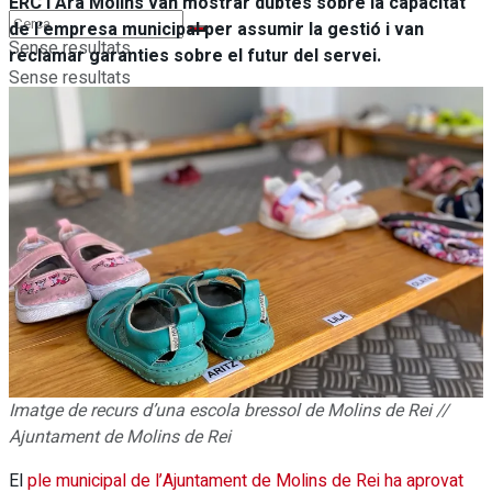
ERC i Ara Molins van mostrar dubtes sobre la capacitat
de l’empresa municipal per assumir la gestió i van
Sense resultats
reclamar garanties sobre el futur del servei.
Sense resultats
Veure tots els resultats
Veure tots els resultats
Imatge de recurs d’una escola bressol de Molins de Rei //
Ajuntament de Molins de Rei
El
ple municipal de l’Ajuntament de Molins de Rei ha aprovat