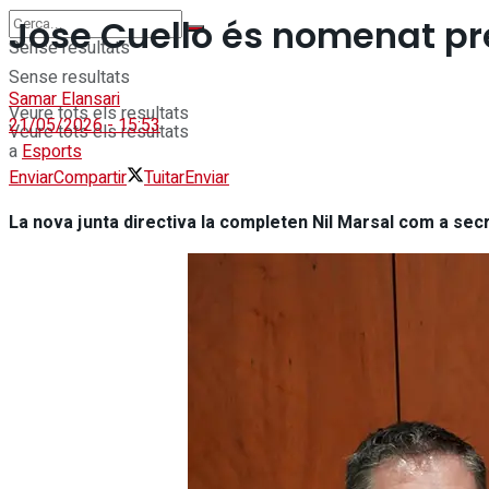
Jose Cuello és nomenat pre
Sense resultats
Sense resultats
Samar Elansari
Veure tots els resultats
21/05/2026 - 15:53
Veure tots els resultats
a
Esports
Enviar
Compartir
Tuitar
Enviar
La nova junta directiva la completen Nil Marsal com a secr