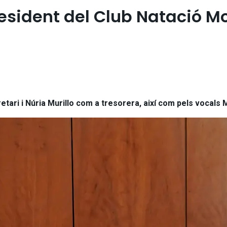
sident del Club Natació Mo
etari i Núria Murillo com a tresorera, així com pels vocals 