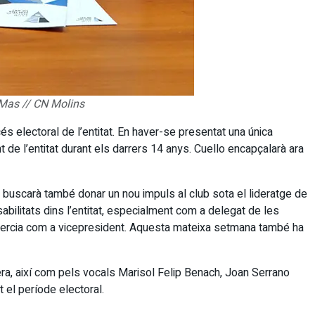
e Mas // CN Molins
és electoral de l’entitat. En haver-se presentat una única
de l’entitat durant els darrers 14 anys. Cuello encapçalarà ara
 buscarà també donar un nou impuls al club sota el lideratge de
bilitats dins l’entitat, especialment com a delegat de les
 exercia com a vicepresident. Aquesta mateixa setmana també ha
era, així com pels vocals Marisol Felip Benach, Joan Serrano
 el període electoral.