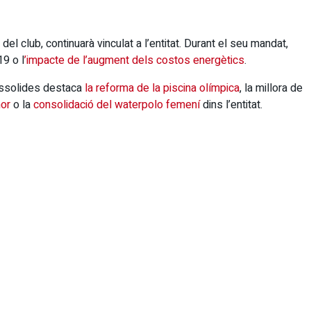
 club, continuarà vinculat a l’entitat. Durant el seu mandat,
9 o l
’impacte de l’augment dels costos energètics
.
 assolides destaca
la reforma de la piscina olímpica
, la millora de
nor
o la
consolidació del waterpolo femení
dins l’entitat.