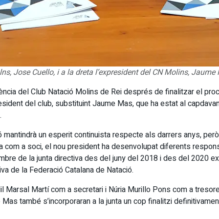
lns, Jose Cuello, i a la dreta l’expresident del CN Molins, Jaum
ència del Club Natació Molins de Rei després de finalitzar el proc
ident del club, substituint Jaume Mas, que ha estat al capdavant 
.
 mantindrà un esperit continuista respecte als darrers anys, però
 com a soci, el nou president ha desenvolupat diferents responsa
embre de la junta directiva des del juny del 2018 i des del 2020
tiva de la Federació Catalana de Natació.
l Marsal Martí com a secretari i Núria Murillo Pons com a tresor
s també s’incorporaran a la junta un cop finalitzi definitivament