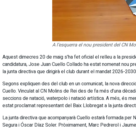
A l’esquerra el nou president del CN Mo
Aquest dimecres 20 de maig s’ha fet oficial el relleu a la presid
candidatura, Jose Juan Cuello Collado ha estat nomenat nou pres
la junta directiva que dirigirà el club durant el mandat 2026-2030
Segons expliquen des del club en un comunicat, la nova direcció
Cuello. Vinculat al CN Molins de Rei des de fa més d’una dècada
seccions de natació, waterpolo i natació artística. A més, és m
estat proclamat representant del Baix Llobregat a la junta direc
La junta directiva que acompanyarà Cuello estarà formada per Ni
Segura i Óscar Díaz Soler. Pròximament, Marc Pedrerol i Jaume Ma