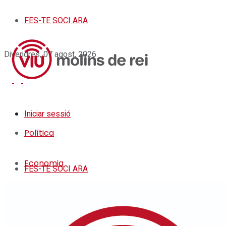
FES-TE SOCI ARA
Divendres, 07 agost, 2026
Iniciar sessió
Política
Economia
FES-TE SOCI ARA
Societat
Política
Cultura