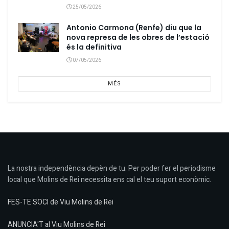
25/05/2026
Antonio Carmona (Renfe) diu que la
nova represa de les obres de l’estació
és la definitiva
07/05/2026
MÉS
La nostra independència depèn de tu. Per poder fer el periodisme
local que Molins de Rei necessita ens cal el teu suport econòmic.
FES-TE SOCI de Viu Molins de Rei
ANUNCIA'T al Viu Molins de Rei