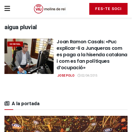
FES-TE SOCI
aigua pluvial
Joan Ramon Casals: «Puc
GENERAL
explicar-li a Junqueras com
es paga a la hisenda catalana
i com es fan polítiques
d’ocupació»
JOSE POLO
02/04/2015
A la portada