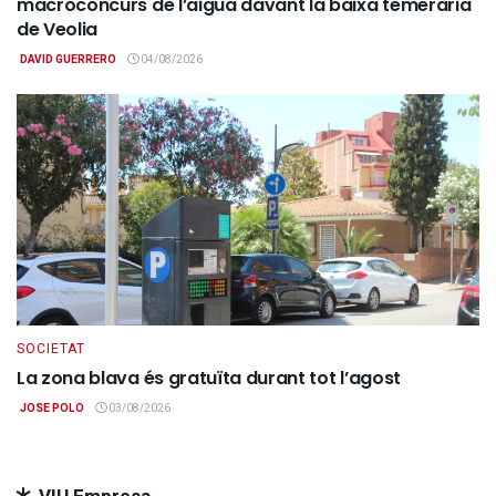
macroconcurs de l’aigua davant la baixa temerària
de Veolia
DAVID GUERRERO
04/08/2026
SOCIETAT
La zona blava és gratuïta durant tot l’agost
JOSE POLO
03/08/2026