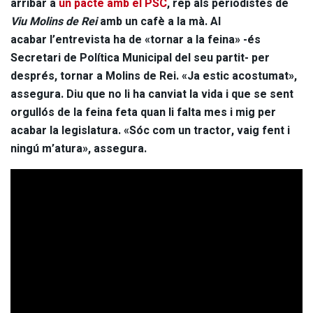
arribar a
un pacte amb el PSC
, rep als periodistes de
Viu Molins de Rei
amb un cafè a la mà. Al
acabar
l’entrevista ha de «tornar a la feina» -és
Secretari de Política Municipal del seu partit- per
després, tornar a Molins de Rei. «Ja estic acostumat»,
assegura. Diu que no li ha canviat la vida i que se sent
orgullós de la feina feta quan li falta mes i mig per
acabar la legislatura. «Sóc com un tractor, vaig fent i
ningú m’atura», assegura.