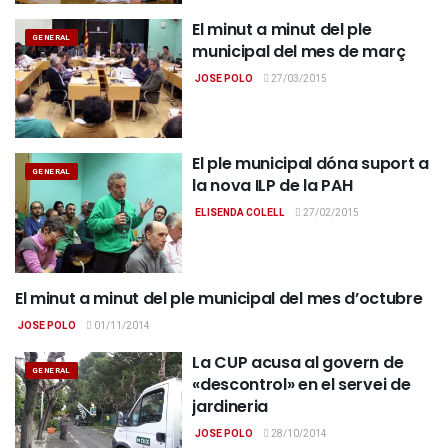
El minut a minut del ple
GENERAL
municipal del mes de març
JOSE POLO
27/03/2015
El ple municipal dóna suport a
GENERAL
la nova ILP de la PAH
ELISENDA COLELL
27/02/2015
El minut a minut del ple municipal del mes d’octubre
GENERAL
JOSE POLO
01/11/2014
La CUP acusa al govern de
GENERAL
«descontrol» en el servei de
jardineria
JOSE POLO
28/10/2014