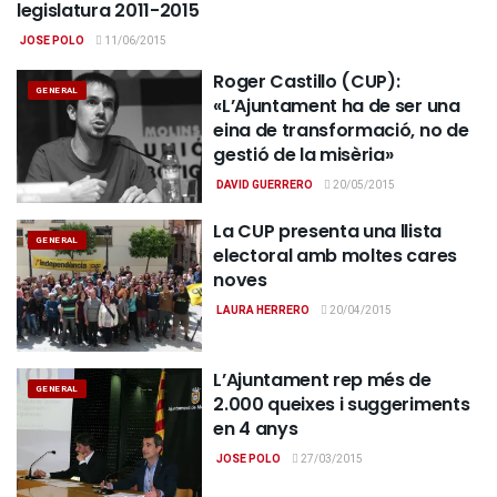
legislatura 2011-2015
JOSE POLO
11/06/2015
Roger Castillo (CUP):
GENERAL
«L’Ajuntament ha de ser una
eina de transformació, no de
gestió de la misèria»
DAVID GUERRERO
20/05/2015
La CUP presenta una llista
GENERAL
electoral amb moltes cares
noves
LAURA HERRERO
20/04/2015
L’Ajuntament rep més de
GENERAL
2.000 queixes i suggeriments
en 4 anys
JOSE POLO
27/03/2015