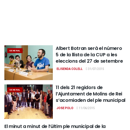
Albert Botran serà el número
GENERAL
5 de la llista de la CUP a les
eleccions del 27 de setembre
ELISENDA COLELL
31/07/2015
11 dels 21 regidors de
GENERAL
l’Ajuntament de Molins de Rei
s’acomiaden del ple municipal
JOSE POLO
11/06/2015
El minut a minut de l’últim ple municipal de la
GENERAL