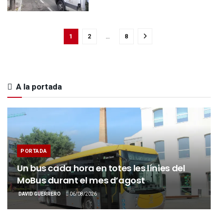
1
2
…
8
A la portada
PORTADA
Un bus cada hora en totes les línies del
MoBus durant el mes d’agost
DAVID GUERRERO
06/08/2026