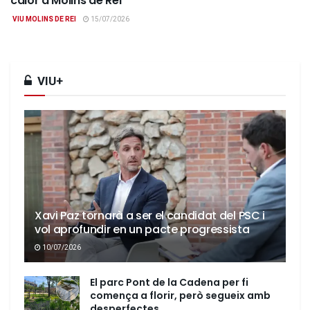
calor a Molins de Rei
VIU MOLINS DE REI
15/07/2026
VIU+
Xavi Paz tornarà a ser el candidat del PSC i
vol aprofundir en un pacte progressista
10/07/2026
El parc Pont de la Cadena per fi
comença a florir, però segueix amb
desperfectes