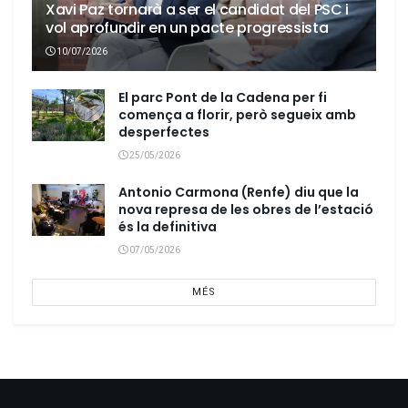
Xavi Paz tornarà a ser el candidat del PSC i
vol aprofundir en un pacte progressista
10/07/2026
El parc Pont de la Cadena per fi
comença a florir, però segueix amb
desperfectes
25/05/2026
Antonio Carmona (Renfe) diu que la
nova represa de les obres de l’estació
és la definitiva
07/05/2026
MÉS