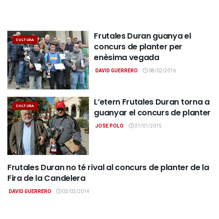
Frutales Duran guanya el
CULTURA
concurs de planter per
enèsima vegada
DAVID GUERRERO
08/02/2016
L’etern Frutales Duran torna a
CULTURA
guanyar el concurs de planter
JOSE POLO
31/01/2015
Frutales Duran no té rival al concurs de planter de la
GENERAL
Fira de la Candelera
DAVID GUERRERO
03/02/2014