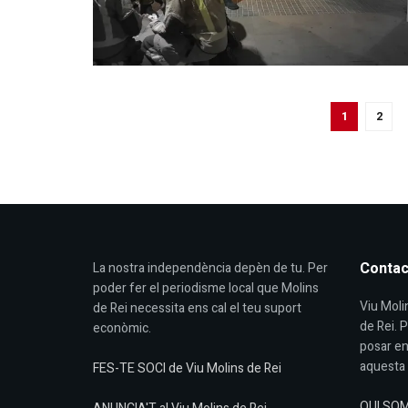
1
2
Contac
La nostra independència depèn de tu. Per
poder fer el periodisme local que Molins
Viu Molin
de Rei necessita ens cal el teu suport
de Rei. 
econòmic.
posar en
aquesta 
FES-TE SOCI de Viu Molins de Rei
QUI SO