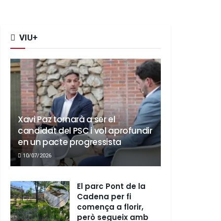
VIU+
Xavi Paz tornarà a ser el
candidat del PSC i vol aprofundir
en un pacte progressista
10/07/2026
El parc Pont de la
Cadena per fi
comença a florir,
però segueix amb