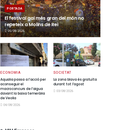
PORTADA
El festival gai més gran del món no
repeteix a Molins de Rei
05/08/2026
ECONOMIA
SOCIETAT
Aqualia passa a l’acció per
La zona blava és gratuïta
aconseguir el
durant tot l’agost
macroconcurs de l’aigua
03/08/2026
davant la baixa temerària
de Veolia
04/08/2026