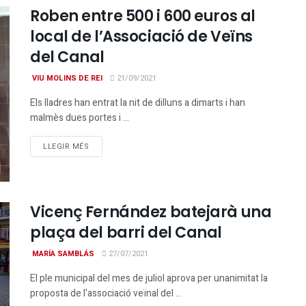
Roben entre 500 i 600 euros al
local de l’Associació de Veïns
del Canal
VIU MOLINS DE REI
21/09/2021
Els lladres han entrat la nit de dilluns a dimarts i han
malmès dues portes i ...
DETAILS
LLEGIR MÉS
Vicenç Fernández batejarà una
plaça del barri del Canal
MARÍA SAMBLÁS
27/07/2021
El ple municipal del mes de juliol aprova per unanimitat la
proposta de l'associació veïnal del ...