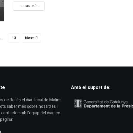
DETAILS
LLEGIR MÉS
…
13
Next
te
Amb el suport de:
s de Rei és el diari local de Molins
Pots saber més sobre nosaltres i
 contacte amb l'equip del diari en
pàgina:
M