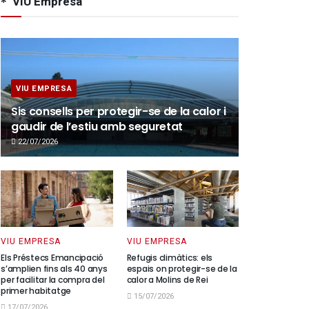
VIU Empresa
VIU EMPRESA
Sis consells per protegir-se de la calor i
gaudir de l’estiu amb seguretat
22/07/2026
VIU EMPRESA
VIU EMPRESA
Els Préstecs Emancipació
Refugis climàtics: els
s’amplien fins als 40 anys
espais on protegir-se de la
per facilitar la compra del
calor a Molins de Rei
primer habitatge
15/07/2026
17/07/2026