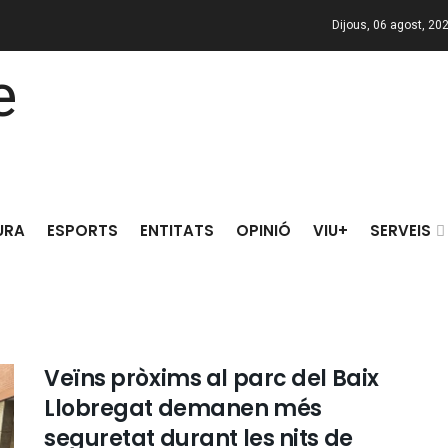
Dijous, 06 agost, 20
URA
ESPORTS
ENTITATS
OPINIÓ
VIU+
SERVEIS
Veïns pròxims al parc del Baix
Llobregat demanen més
seguretat durant les nits de