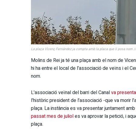
La plaça Vicenç Fernández ja compta amb la placa que li posa nom /
Molins de Rei ja té una plaça amb el nom de Vicenç
hi ha entre el local de l’associació de veïns i el C
nom.
L’associació veïnal del barri del Canal
va presentar
l’històric president de l’associació -que va morir
plaça. La instància es va presentar juntament amb
passat mes de juliol
es va aprovar la petició, i aq
plaça.