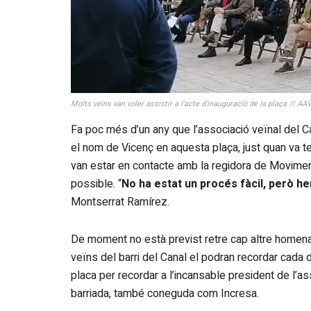
Molts veïns van voler assistir a l’acte d’inauguració de la plaça // AA
Fa poc més d’un any que l’associació veïnal del C
el nom de Vicenç en aquesta plaça, just quan va te
van estar en contacte amb la regidora de Moviment
possible. “
No ha estat un procés fàcil, però he
Montserrat Ramírez.
De moment no està previst retre cap altre homenatg
veïns del barri del Canal el podran recordar cada
placa per recordar a l’incansable president de l’a
barriada, també coneguda com Incresa.