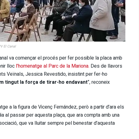
VV El Canal
anal va començar el procés per fer possible la placa amb
nir lloc
l’homenatge al Parc de la Mariona.
Des de llavors
s Veïnals, Jessica Revestido, insistint per fer-ho
m tingut la força de tirar-ho endavant
”, reconeix
e a la figura de Vicenç Fernández, però a partir d’ara els
 dia al passar per aquesta plaça, que ara compta amb una
ssociació, que va lluitar sempre pel benestar d’aquesta