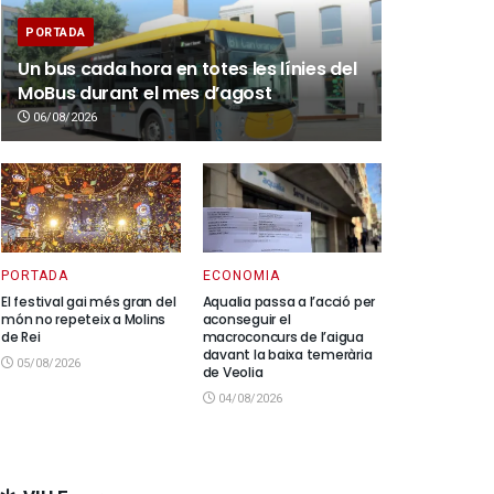
PORTADA
Un bus cada hora en totes les línies del
MoBus durant el mes d’agost
06/08/2026
PORTADA
ECONOMIA
El festival gai més gran del
Aqualia passa a l’acció per
món no repeteix a Molins
aconseguir el
de Rei
macroconcurs de l’aigua
davant la baixa temerària
05/08/2026
de Veolia
04/08/2026