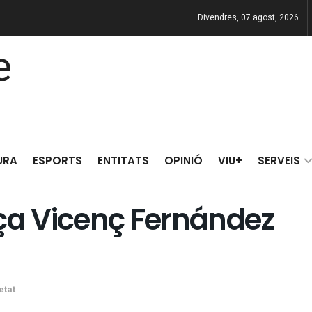
Divendres, 07 agost, 2026
URA
ESPORTS
ENTITATS
OPINIÓ
VIU+
SERVEIS
aça Vicenç Fernández
etat