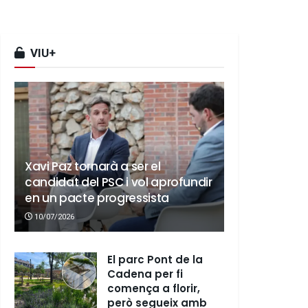
VIU+
Xavi Paz tornarà a ser el
candidat del PSC i vol aprofundir
en un pacte progressista
10/07/2026
El parc Pont de la
Cadena per fi
comença a florir,
però segueix amb