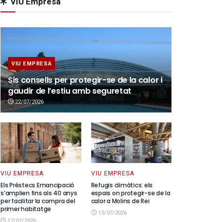
VIU Empresa
VIU EMPRESA
Sis consells per protegir-se de la calor i
gaudir de l’estiu amb seguretat
22/07/2026
VIU EMPRESA
VIU EMPRESA
Els Préstecs Emancipació
Refugis climàtics: els
s’amplien fins als 40 anys
espais on protegir-se de la
per facilitar la compra del
calor a Molins de Rei
primer habitatge
15/07/2026
17/07/2026