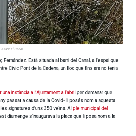
/ AAVV El Canal
 Fernández. Està situada al barri del Canal, a l’espai que
entre Cívic Pont de la Cadena; un lloc que fins ara no tenia
 una instància a l’Ajuntament a l’abril
per demanar que
 l’any passat a causa de la Covid- li posés nom a aquesta
 les signatures d’uns 350 veïns. Al
ple municipal del
uest diumenge s’inaugurava la placa que li posa nom a la