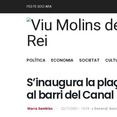
FES-TE SOCI ARA
POLÍTICA
ECONOMIA
SOCIETAT
CULT
S’inaugura la pl
al barri del Canal
María Samblás
22/11/2021 - 14:29
a
General
,
Soci