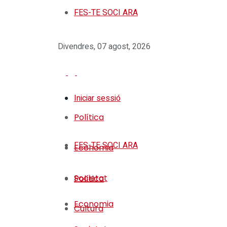
FES-TE SOCI ARA
Divendres, 07 agost, 2026
Iniciar sessió
Política
FES-TE SOCI ARA
Economia
Societat
Política
Economia
Cultura