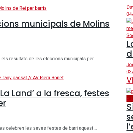
Da
04
ccions municipals de Molins
Soc
L
d
els resultats de les eleccions municipals per ...
Jo
03
V
a Land’ a la fresca, festes
VI
er
S
s
l
es celebren les seves festes de barri aquest ...