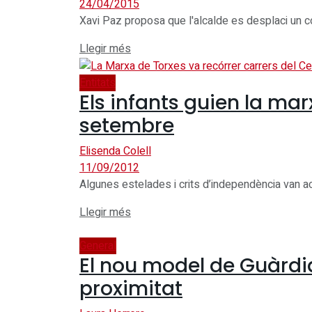
24/04/2015
Xavi Paz proposa que l'alcalde es desplaci un co
Details
Llegir més
Entitats
Els infants guien la marx
setembre
Elisenda Colell
11/09/2012
Algunes estelades i crits d’independència van ac
Details
Llegir més
General
El nou model de Guàrdi
proximitat