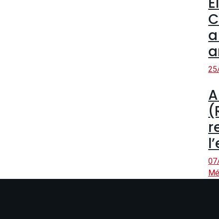
E
C
a
a
25
A
(
r
l
07
Mé