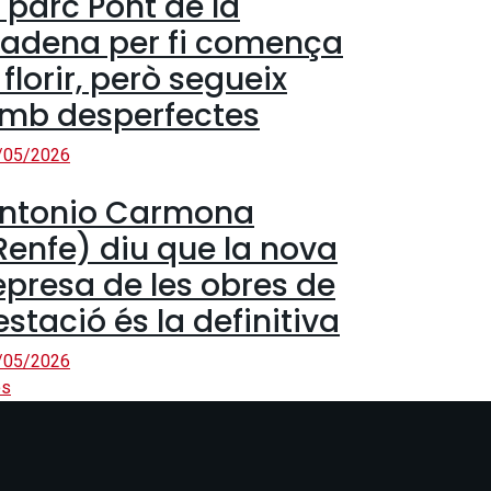
l parc Pont de la
adena per fi comença
 florir, però segueix
mb desperfectes
/05/2026
ntonio Carmona
Renfe) diu que la nova
epresa de les obres de
’estació és la definitiva
/05/2026
s