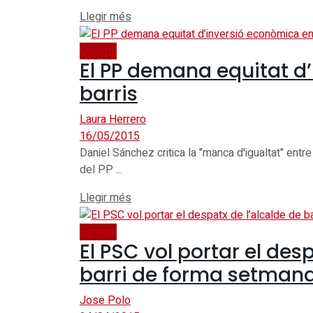
Details
Llegir més
General
El PP demana equitat d
barris
Laura Herrero
16/05/2015
Daniel Sánchez critica la "manca d'igualtat" entre
del PP ...
Details
Llegir més
General
El PSC vol portar el des
barri de forma setmana
Jose Polo