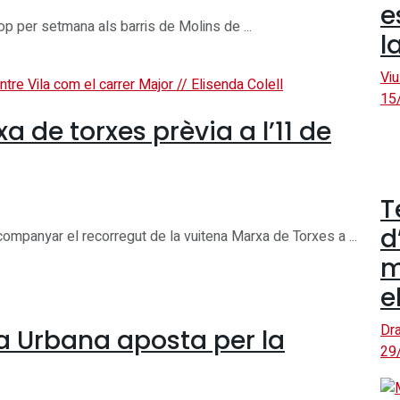
e
p per setmana als barris de Molins de ...
l
Viu
15
a de torxes prèvia a l’11 de
T
d
ompanyar el recorregut de la vuitena Marxa de Torxes a ...
m
e
Dra
a Urbana aposta per la
29