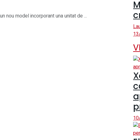
M
c
n nou model incorporant una unitat de ...
La
13
V
X
c
a
p
10