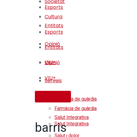
Societat
Esports
Cultura
Entitats
Esports
Opinió
Entitats
VIU+
Opinió
VIU+
Serveis
Serveis
FES-TE SOCI
Farmàcia de guàrdia
Farmàcia de guàrdia
Salut Integrativa
barris
Salut Integrativa
Salut i dolor