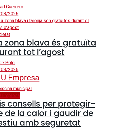
vid Guerrero
/08/2026
ietat
a zona blava és gratuïta
urant tot l’agost
se Polo
/08/2026
IU Empresa
U Empresa
is consells per protegir-
e de la calor i gaudir de
’estiu amb seguretat