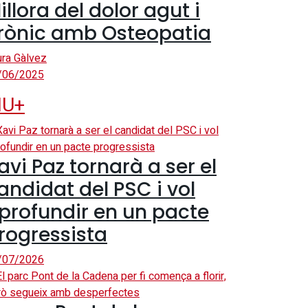
illora del dolor agut i
rònic amb Osteopatia
ura Gàlvez
/06/2025
IU+
avi Paz tornarà a ser el
andidat del PSC i vol
profundir en un pacte
rogressista
/07/2026