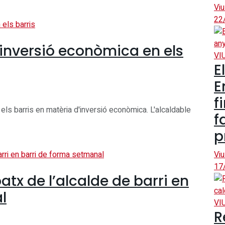
Viu
22
’inversió econòmica en els
VI
E
E
f
 els barris en matèria d'inversió econòmica. L'alcaldable
f
p
Viu
17
patx de l’alcalde de barri en
l
VI
R