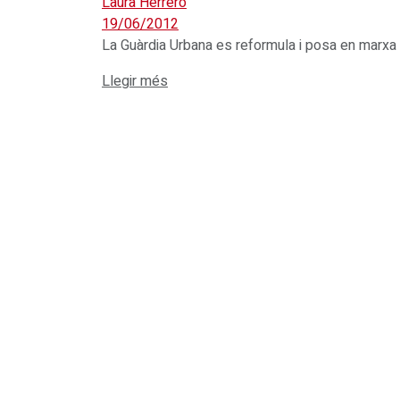
Laura Herrero
19/06/2012
​La Guàrdia Urbana es reformula i posa en marxa u
Details
Llegir més