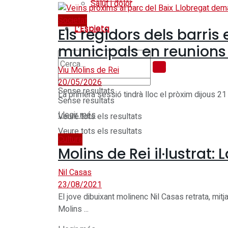
Salut i dolor
Societat
L’Espieta
L’Espieta
Els regidors dels barris
municipals en reunions 
Viu Molins de Rei
20/05/2026
Sense resultats
La primera sessió tindrà lloc el pròxim dijous 21 d
Sense resultats
Details
Llegir més
Veure tots els resultats
Veure tots els resultats
Cultura
Molins de Rei il·lustrat:
Nil Casas
23/08/2021
El jove dibuixant molinenc Nil Casas retrata, mitj
Molins ...