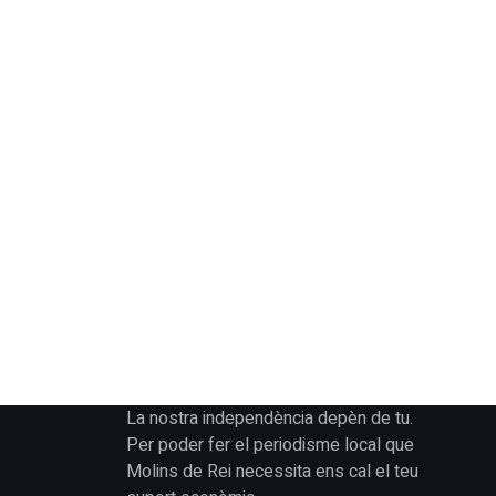
La nostra independència depèn de tu.
Per poder fer el periodisme local que
Molins de Rei necessita ens cal el teu