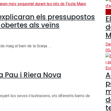
Po
 explicaran els pressupostos
E
obertes als veïns
d
M
Da
e maig al barri de la Granja. ...
05
Ec
 La Pau i Riera Nova
A
p
m
ançant les seves il·lustracions, els diferents barris de
d
t