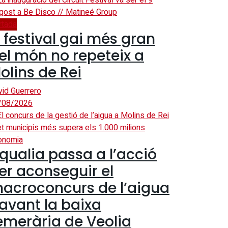
rtada
l festival gai més gran
el món no repeteix a
olins de Rei
vid Guerrero
/08/2026
onomia
qualia passa a l’acció
er aconseguir el
acroconcurs de l’aigua
avant la baixa
emerària de Veolia