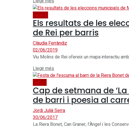
Details
Llegir més
General
Els resultats de les ele
de Rei per barris
Clàudia Ferràndiz
02/06/2019
Viu Molins de Rei ofereix un mapa interactiu amb 
Details
Llegir més
Cultura
Cap de setmana de ‘La L
de barri i poesia al carr
Jordi Julià Serra
30/06/2017
La Riera Bonet, Can Graner, l'Àngel i les Conserv