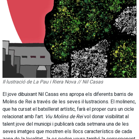
Il·lustració de La Pau i Riera Nova // Nil Casas
El jove dibuixant Nil Casas ens apropa els diferents barris de
Molins de Rei a través de les seves il·lustracions. El molinenc,
que ha cursat el batxillerat artístic, farà el proper curs un cicle
relacionat amb l’art.
Viu Molins de Rei
vol donar visibilitat al
talent jove del municipi i publicarà cada setmana una de les
seves imatges que mostren els llocs característics de cada
zona de la localitat. Ja es poden veure també la corresponent