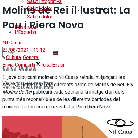
Salut Integrativa
Molins de Rei il·lustrat: La
Salut i dolor
Salut i dolor
Pau i Riera Nova
L’Espieta
L’Espieta
Nil Casas
23/08/2021 - 13:12
a
Cultura
,
General
Enviar
Compartir
Tuitar
Enviar
Sense resultats
Sense resultats
El jove dibuixant molinenc Nil Casas retrata, mitjançant les
Veure tots els resultats
seves il·lustracions, els diferents barris de Molins de Rei.
Viu
Veure tots els resultats
Molins de Rei
publicarà cada setmana la imatge d’un dels
punts més reconeixibles de les diferents barriades del
municipi. La tercera representa La Pau i Riera Nova.