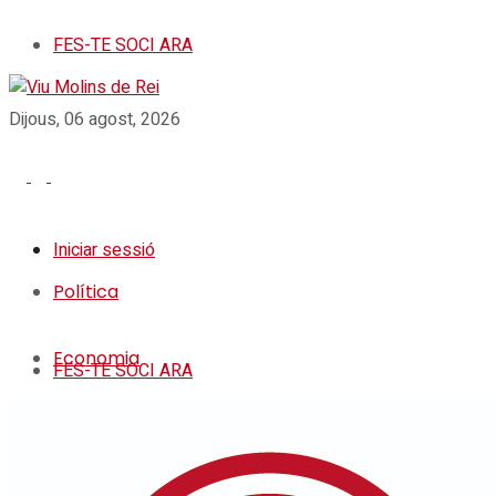
FES-TE SOCI ARA
Dijous, 06 agost, 2026
Iniciar sessió
Política
Economia
FES-TE SOCI ARA
Societat
Política
Cultura