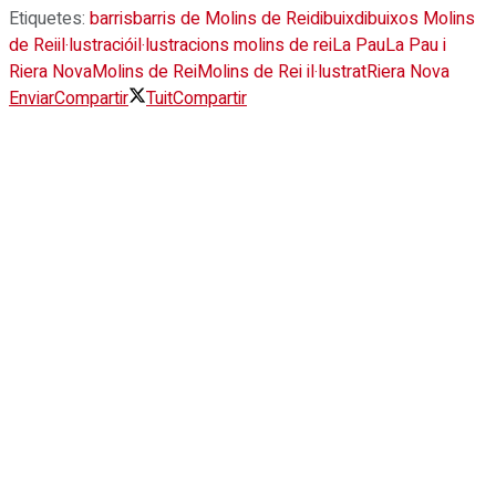
Etiquetes:
barris
barris de Molins de Rei
dibuix
dibuixos Molins
de Rei
il·lustració
il·lustracions molins de rei
La Pau
La Pau i
Riera Nova
Molins de Rei
Molins de Rei il·lustrat
Riera Nova
Enviar
Compartir
Tuit
Compartir