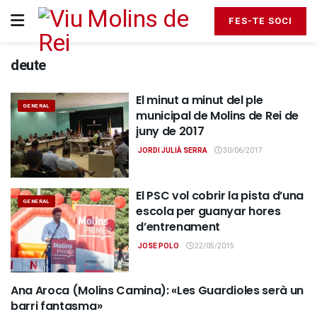
FES-TE SOCI
deute
El minut a minut del ple
GENERAL
municipal de Molins de Rei de
juny de 2017
JORDI JULIÀ SERRA
30/06/2017
El PSC vol cobrir la pista d’una
GENERAL
escola per guanyar hores
d’entrenament
JOSE POLO
22/05/2015
Ana Aroca (Molins Camina): «Les Guardioles serà un
GENERAL
barri fantasma»