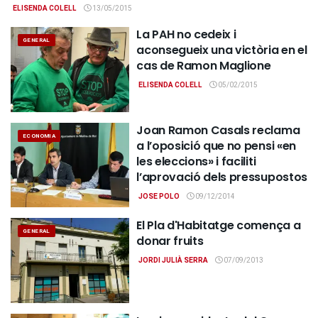
ELISENDA COLELL
13/05/2015
La PAH no cedeix i
GENERAL
aconsegueix una victòria en el
cas de Ramon Maglione
ELISENDA COLELL
05/02/2015
Joan Ramon Casals reclama
ECONOMIA
a l’oposició que no pensi «en
les eleccions» i faciliti
l’aprovació dels pressupostos
JOSE POLO
09/12/2014
El Pla d'Habitatge comença a
GENERAL
donar fruits
JORDI JULIÀ SERRA
07/09/2013