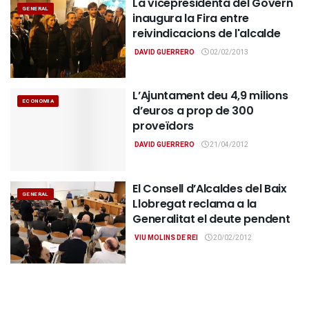
La vicepresidenta del Govern
GENERAL
inaugura la Fira entre
reivindicacions de l'alcalde
DAVID GUERRERO
02/02/2013
L’Ajuntament deu 4,9 milions
ECONOMIA
d’euros a prop de 300
proveïdors
DAVID GUERRERO
21/04/2012
El Consell d’Alcaldes del Baix
GENERAL
Llobregat reclama a la
Generalitat el deute pendent
VIU MOLINS DE REI
20/02/2012